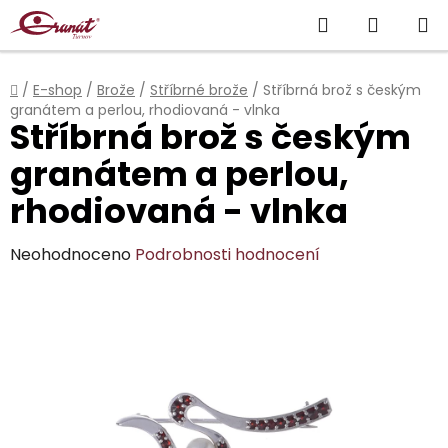
Přejít
Hledat
NÁKUP
na
obsah
KOŠÍK
Domů
/
E-shop
/
Brože
/
Stříbrné brože
/
Stříbrná brož s českým
granátem a perlou, rhodiovaná - vlnka
Stříbrná brož s českým
granátem a perlou,
rhodiovaná - vlnka
Průměrné
Neohodnoceno
Podrobnosti hodnocení
hodnocení
produktu
je
0,0
z
5
hvězdiček.