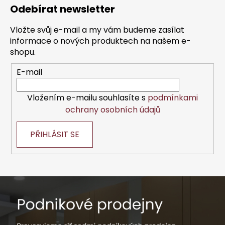
á
Odebírat newsletter
p
a
Vložte svůj e-mail a my vám budeme zasílat
t
informace o nových produktech na našem e-
í
shopu.
E-mail
Vložením e-mailu souhlasíte s
podmínkami
ochrany osobních údajů
PŘIHLÁSIT SE