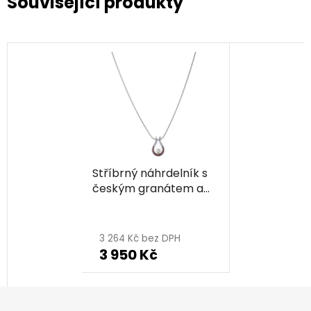
Související produkty
Stříbrný náhrdelník s
českým granátem a
perlou, rhodiovaný -
kapka
3 264 Kč bez DPH
3 950 Kč
Z