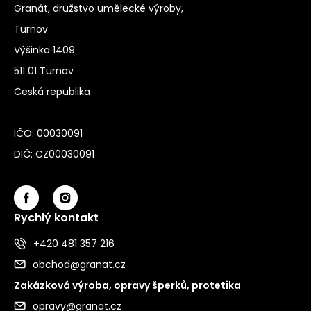
Granát, družstvo umělecké výroby,
Turnov
Výšinka 1409
511 01 Turnov
Česká republika
IČO: 00030091
DIČ: CZ00030091
Rychlý kontakt
+420 481 357 216
obchod@granat.cz
Zakázková výroba, opravy šperků, protetika
opravy@granat.cz