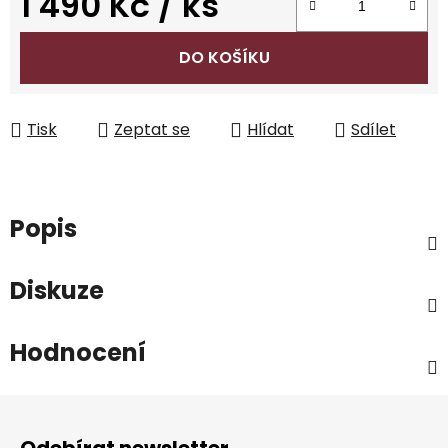
1 490 Kč
/ ks
Měrná cena:
DO KOŠÍKU
Tisk
Zeptat se
Hlídat
Sdílet
Popis
Diskuze
Hodnocení
Z
á