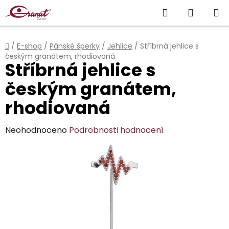
Přejít
Hledat
NÁKUP
na
obsah
KOŠÍK
Domů
/
E-shop
/
Pánské šperky
/
Jehlice
/
Stříbrná jehlice s
českým granátem, rhodiovaná
Stříbrná jehlice s
českým granátem,
rhodiovaná
Průměrné
Neohodnoceno
Podrobnosti hodnocení
hodnocení
produktu
je
0,0
z
5
hvězdiček.