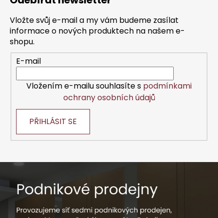
Odebírat newsletter
p
a
Vložte svůj e-mail a my vám budeme zasílat
t
informace o nových produktech na našem e-
í
shopu.
E-mail
Vložením e-mailu souhlasíte s
podmínkami
ochrany osobních údajů
PŘIHLÁSIT SE