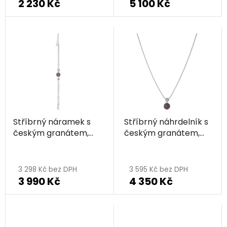
2 230 Kč
5 100 Kč
produktu
je
5,0
z
5
hvězdiček.
Stříbrný náramek s
Stříbrný náhrdelník s
českým granátem,
českým granátem,
rhodiovaný - kruh
rhodiovaný - kruh
3 298 Kč bez DPH
3 595 Kč bez DPH
3 990 Kč
4 350 Kč