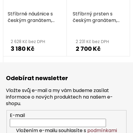
Stříbrné náušnice s
Stříbrný prsten s
českým granátem,
českým granátem,
rhodiované - kruh
rhodiovaný - kruh
Průměrné
hodnocení
2 628 Kč bez DPH
2 231 Kč bez DPH
3 180 Kč
2 700 Kč
produktu
je
Z
5,0
á
z
Odebírat newsletter
p
5
a
hvězdiček.
Vložte svůj e-mail a my vám budeme zasílat
t
informace o nových produktech na našem e-
í
shopu.
E-mail
Vložením e-mailu souhlasíte s
podmínkami