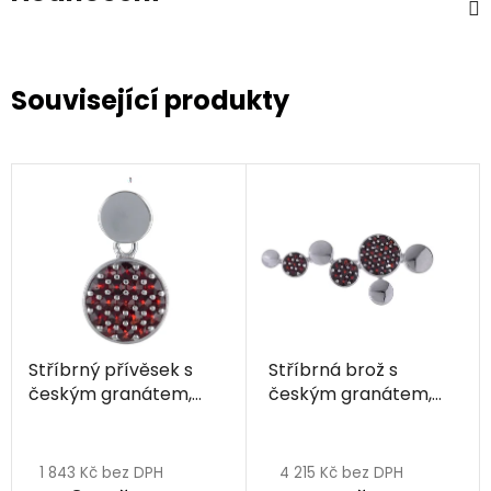
Související produkty
Stříbrný přívěsek s
Stříbrná brož s
českým granátem,
českým granátem,
rhodiovaný - kruh
rhodiovaná - kruh
Průměrné
hodnocení
1 843 Kč bez DPH
4 215 Kč bez DPH