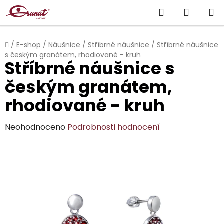
Přejít
Hledat
NÁKUP
na
obsah
KOŠÍK
Domů
/
E-shop
/
Náušnice
/
Stříbrné náušnice
/
Stříbrné náušnice
s českým granátem, rhodiované - kruh
Stříbrné náušnice s
českým granátem,
rhodiované - kruh
Průměrné
Neohodnoceno
Podrobnosti hodnocení
hodnocení
produktu
je
0,0
z
5
hvězdiček.