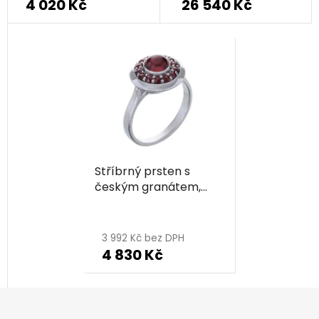
4 020 Kč
26 540 Kč
Stříbrný prsten s
českým granátem,
rhodiovaný - kruh
3 992 Kč bez DPH
4 830 Kč
Z
á