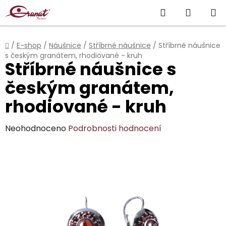
Přejít
Hledat
NÁKUP
na
obsah
KOŠÍK
Domů
/
E-shop
/
Náušnice
/
Stříbrné náušnice
/
Stříbrné náušnice
s českým granátem, rhodiované - kruh
Stříbrné náušnice s
českým granátem,
rhodiované - kruh
Průměrné
Neohodnoceno
Podrobnosti hodnocení
hodnocení
produktu
je
0,0
z
5
hvězdiček.