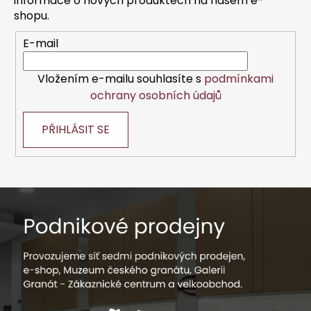
informace o nových produktech na našem e-
í
shopu.
E-mail
Vložením e-mailu souhlasíte s
podmínkami
ochrany osobních údajů
PŘIHLÁSIT SE