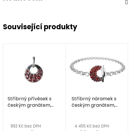
Související produkty
Stříbrný přívěsek s
Stříbrný náramek s
českým granátem,
českým granátem,
rhodiovaný - kruh
rhodiovaný - kruh
Průměrné
hodnocení
992 Kč bez DPH
4 455 Kč bez DPH