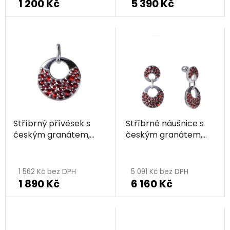
1 200 Kč
5 390 Kč
produktu
je
5,0
z
5
hvězdiček.
Stříbrný přívěsek s
Stříbrné náušnice s
českým granátem,
českým granátem,
rhodiovaný - kruh
rhodiované - kruh
1 562 Kč bez DPH
5 091 Kč bez DPH
1 890 Kč
6 160 Kč