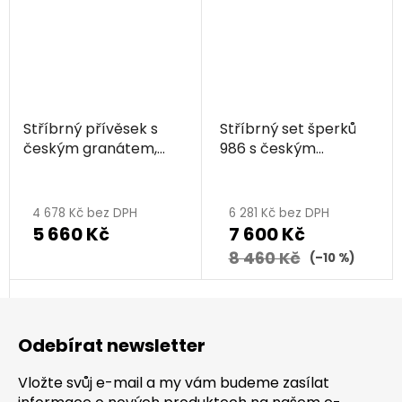
Stříbrný přívěsek s
Stříbrný set šperků
českým granátem,
986 s českým
rhodiovaný - kruh
granátem, rhodiovaný
- kruh
4 678 Kč bez DPH
6 281 Kč bez DPH
5 660 Kč
7 600 Kč
8 460 Kč
(–10 %)
Z
á
Odebírat newsletter
p
a
Vložte svůj e-mail a my vám budeme zasílat
t