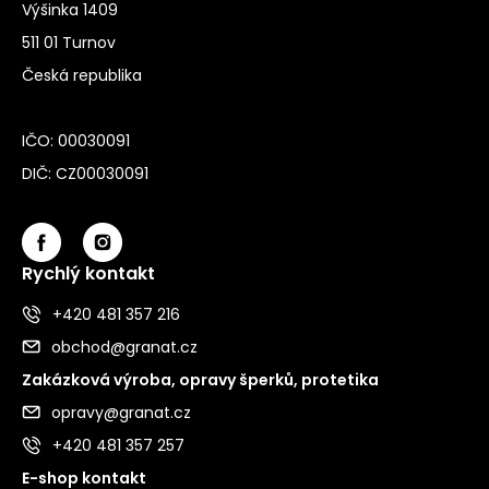
Výšinka 1409
511 01 Turnov
Česká republika
IČO: 00030091
DIČ: CZ00030091
Rychlý kontakt
+420 481 357 216
obchod@granat.cz
Zakázková výroba, opravy šperků, protetika
opravy@granat.cz
+420 481 357 257
E-shop kontakt