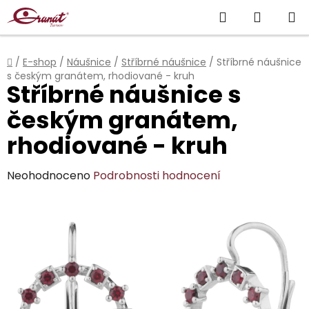
Přejít
Hledat
NÁKUP
na
obsah
KOŠÍK
Domů
/
E-shop
/
Náušnice
/
Stříbrné náušnice
/
Stříbrné náušnice
s českým granátem, rhodiované - kruh
Stříbrné náušnice s
českým granátem,
rhodiované - kruh
Průměrné
Neohodnoceno
Podrobnosti hodnocení
hodnocení
produktu
je
0,0
z
5
hvězdiček.