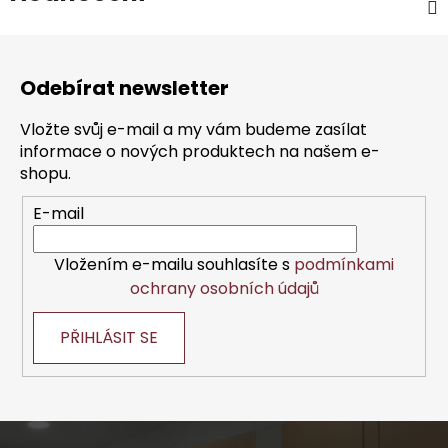
Z
á
Odebírat newsletter
p
a
Vložte svůj e-mail a my vám budeme zasílat
t
informace o nových produktech na našem e-
í
shopu.
E-mail
Vložením e-mailu souhlasíte s
podmínkami
ochrany osobních údajů
PŘIHLÁSIT SE