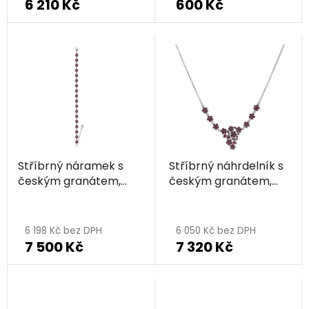
6 210 Kč
600 Kč
produktu
je
5,0
z
5
hvězdiček.
Stříbrný náramek s
Stříbrný náhrdelník s
českým granátem,
českým granátem,
rhodiovaný - květina
rhodiovaný - květina
Průměrné
hodnocení
6 198 Kč bez DPH
6 050 Kč bez DPH
7 500 Kč
7 320 Kč
produktu
je
5,0
z