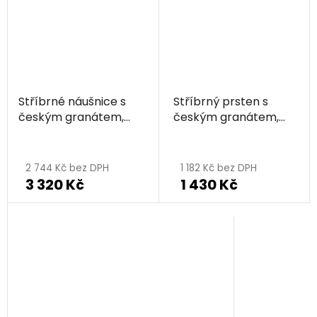
5
hvězdiček.
Stříbrné náušnice s
Stříbrný prsten s
českým granátem,
českým granátem,
rhodiované - květina
rhodiovaný - květina
Průměrné
hodnocení
2 744 Kč bez DPH
1 182 Kč bez DPH
3 320 Kč
1 430 Kč
produktu
je
5,0
z
5
hvězdiček.