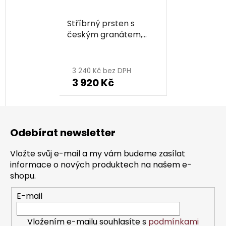
Stříbrný prsten s
českým granátem,
rhodiovaný - květina
Průměrné
hodnocení
3 240 Kč bez DPH
3 920 Kč
produktu
je
Z
5,0
á
z
Odebírat newsletter
p
5
a
hvězdiček.
Vložte svůj e-mail a my vám budeme zasílat
t
informace o nových produktech na našem e-
í
shopu.
E-mail
Vložením e-mailu souhlasíte s
podmínkami