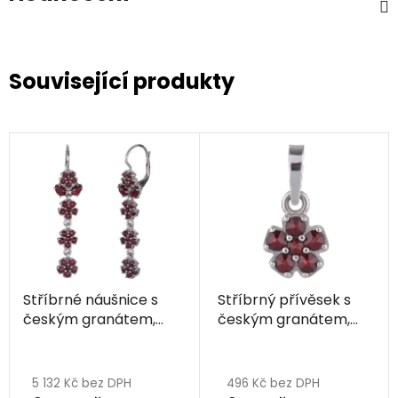
Související produkty
Stříbrné náušnice s
Stříbrný přívěsek s
českým granátem,
českým granátem,
rhodiované - květina
rhodiovaný - květina
Průměrné
hodnocení
5 132 Kč bez DPH
496 Kč bez DPH