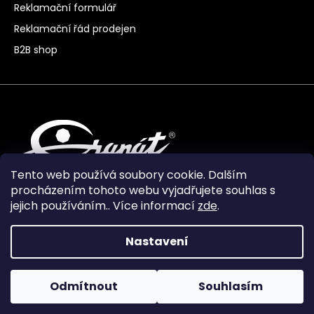
Reklamační formulář
Reklamační řád prodejen
B2B shop
Tento web používá soubory cookie. Dalším
procházením tohoto webu vyjadřujete souhlas s
jejich používáním.. Více informací
zde
.
Nastavení
Vytvořil Shoptet Premium
Odmítnout
Souhlasím
Copyright 2024
Granát Turnov
. Všechna práva
vyhrazena.