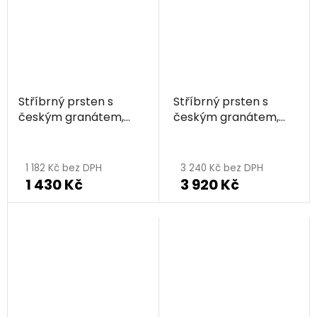
5
hvězdiček.
Stříbrný prsten s
Stříbrný prsten s
českým granátem,
českým granátem,
rhodiovaný - květina
rhodiovaný - květina
Průměrné
Průměrné
hodnocení
hodnocení
1 182 Kč bez DPH
3 240 Kč bez DPH
1 430 Kč
3 920 Kč
produktu
produktu
je
je
5,0
5,0
z
z
5
5
hvězdiček.
hvězdiček.