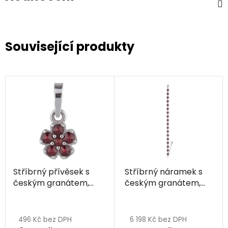
Související produkty
Stříbrný přívěsek s
Stříbrný náramek s
českým granátem,
českým granátem,
rhodiovaný - květina
rhodiovaný - květina
Průměrné
hodnocení
496 Kč bez DPH
6 198 Kč bez DPH