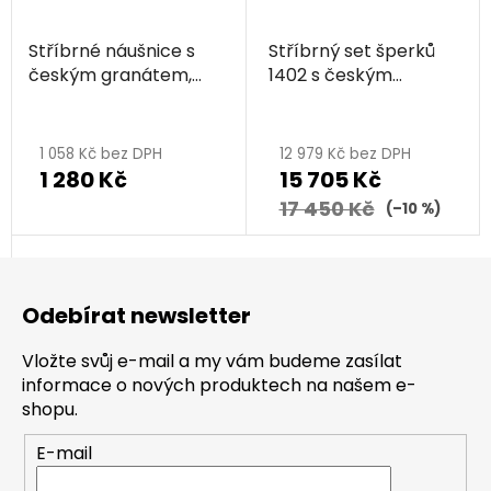
Stříbrné náušnice s
Stříbrný set šperků
českým granátem,
1402 s českým
rhodiované - květina
granátem, rhodiovaný
- květina
1 058 Kč bez DPH
12 979 Kč bez DPH
1 280 Kč
15 705 Kč
17 450 Kč
(–10 %)
Z
á
Odebírat newsletter
p
a
Vložte svůj e-mail a my vám budeme zasílat
t
informace o nových produktech na našem e-
í
shopu.
E-mail