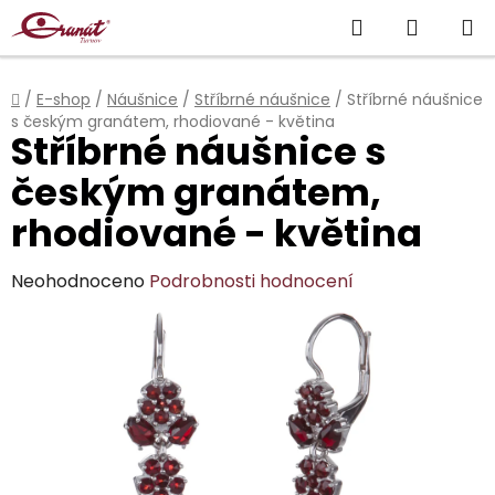
Přejít
Hledat
NÁKUP
na
obsah
KOŠÍK
Domů
/
E-shop
/
Náušnice
/
Stříbrné náušnice
/
Stříbrné náušnice
s českým granátem, rhodiované - květina
Stříbrné náušnice s
českým granátem,
rhodiované - květina
Průměrné
Neohodnoceno
Podrobnosti hodnocení
hodnocení
produktu
je
0,0
z
5
hvězdiček.