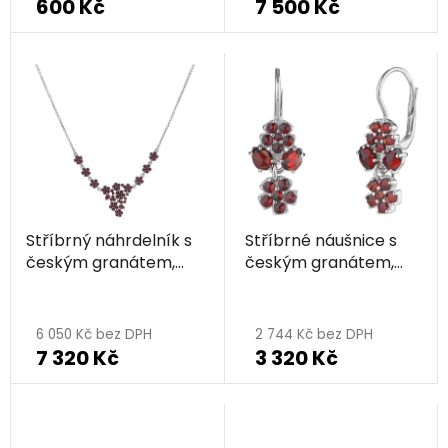
600 Kč
7 500 Kč
produktu
je
5,0
z
5
hvězdiček.
Stříbrný náhrdelník s
Stříbrné náušnice s
českým granátem,
českým granátem,
rhodiovaný - květina
rhodiované - květina
Průměrné
hodnocení
6 050 Kč bez DPH
2 744 Kč bez DPH
7 320 Kč
3 320 Kč
produktu
je
5,0
z