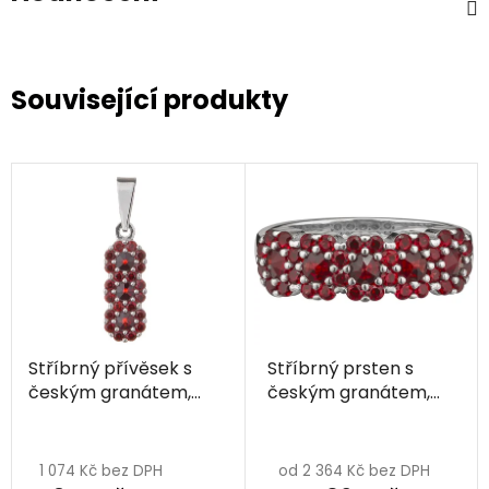
Související produkty
Stříbrný přívěsek s
Stříbrný prsten s
českým granátem,
českým granátem,
rhodiovaný - květina
rhodiovaný - květina
Průměrné
hodnocení
1 074 Kč bez DPH
od 2 364 Kč bez DPH