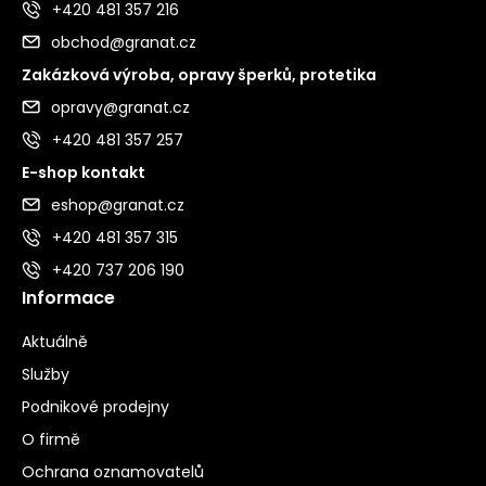
+420 481 357 216
obchod@granat.cz
Zakázková výroba, opravy šperků, protetika
opravy@granat.cz
+420 481 357 257
E-shop kontakt
eshop@granat.cz
+420 481 357 315
+420 737 206 190
Informace
Aktuálně
Služby
Podnikové prodejny
O firmě
Ochrana oznamovatelů