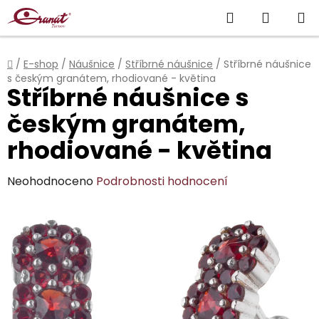
Přejít
Hledat
NÁKUP
na
obsah
KOŠÍK
Domů
/
E-shop
/
Náušnice
/
Stříbrné náušnice
/
Stříbrné náušnice
s českým granátem, rhodiované - květina
Stříbrné náušnice s
českým granátem,
rhodiované - květina
Průměrné
Neohodnoceno
Podrobnosti hodnocení
hodnocení
produktu
je
0,0
z
5
hvězdiček.