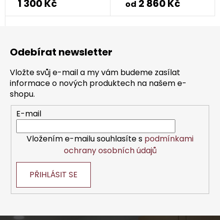
1 300 Kč
2 860 Kč
produktu
od
je
Z
5,0
á
z
Odebírat newsletter
p
5
a
hvězdiček.
Vložte svůj e-mail a my vám budeme zasílat
t
informace o nových produktech na našem e-
í
shopu.
E-mail
Vložením e-mailu souhlasíte s
podmínkami
ochrany osobních údajů
PŘIHLÁSIT SE