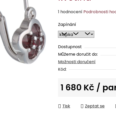
Průměrné
1 hodnocení
Podrobnosti ho
hodnocení
Zapínání
produktu
je
5,0
z
Dostupnost
5
Můžeme doručit do:
hvězdiček.
Možnosti doručení
Kód:
1 680 Kč
/ pa
Měrná cena:
Tisk
Zeptat se