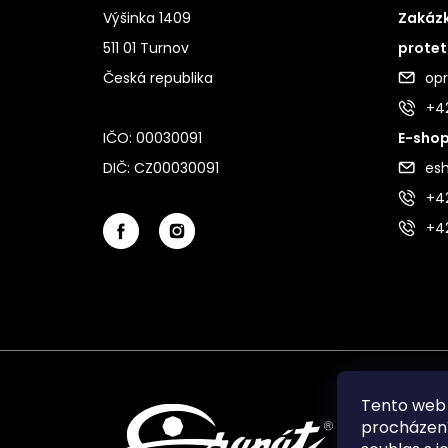
Výšinka 1409
Zakázk
511 01 Turnov
protet
Česká republika
op
+4
IČO: 00030091
E-shop
DIČ: CZ00030091
es
+42
+4
Tento web 
procházení