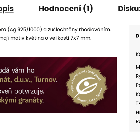
opis
Hodnocení (1)
Disku
íbra (Ag 925/1000) a zušlechtěny rhodiováním.
D
jí motiv květina o velikosti 7x7 mm.
K
M
R
P
K
T
H
R