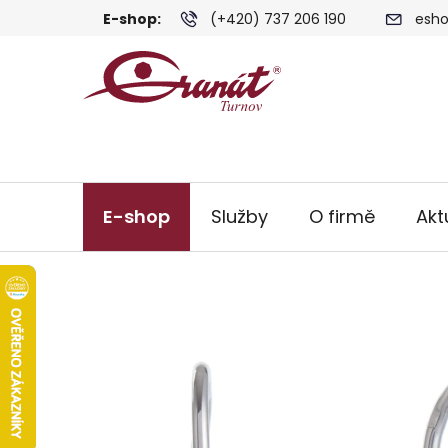
Přejít
E-shop:
(+420) 737 206 190
esho
na
obsah
E-shop
Služby
O firmě
Akt