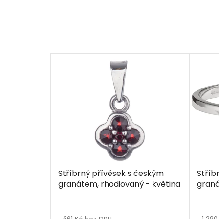
Stříbrný přívěsek s českým
Stříb
granátem, rhodiovaný - květina
graná