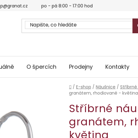
p@granat.cz
po - pá 8:00 - 17:00 hod
uálně
O špercích
Prodejny
Kontakty
Domů
/
E-shop
/
Náušnice
/
Stříbrné
granátem, rhodiované - květina
Stříbrné ná
granátem, r
květina