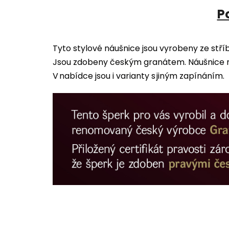
P
Tyto stylové náušnice jsou vyrobeny ze stř
Jsou zdobeny českým granátem. Náušnice ma
V nabídce jsou i varianty s jiným zapínáním.