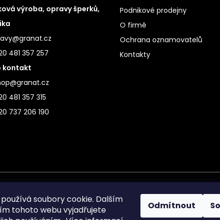
ová výroba, opravy šperků,
Podnikové prodejny
ika
O firmě
ravy@granat.cz
Ochrana oznamovatelů
20 481 357 257
Kontakty
 kontakt
hop@granat.cz
0 481 357 315
20 737 206 190
používá soubory cookie. Dalším
Odmítnout
S
m tohoto webu vyjadřujete