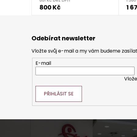
661 Kč bez DPH
1 38
800 Kč
1 6
Z
á
Odebírat newsletter
p
a
Vložte svůj e-mail a my vám budeme zasíl
t
E-mail
í
Vlože
PŘIHLÁSIT SE