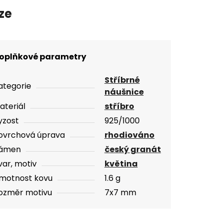
ze
oplňkové parametry
Stříbrné
ategorie
náušnice
ateriál
stříbro
yzost
925/1000
ovrchová úprava
rhodiováno
ámen
český granát
var, motiv
květina
motnost kovu
1.6 g
ozměr motivu
7x7 mm