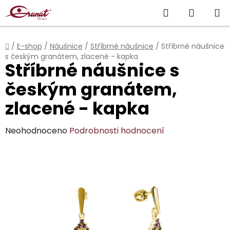
Přejít
Hledat
NÁKUP
na
obsah
KOŠÍK
Domů
/
E-shop
/
Náušnice
/
Stříbrné náušnice
/
Stříbrné náušnice
s českým granátem, zlacené - kapka
Stříbrné náušnice s
českým granátem,
zlacené - kapka
Průměrné
Neohodnoceno
Podrobnosti hodnocení
hodnocení
produktu
je
0,0
z
5
hvězdiček.