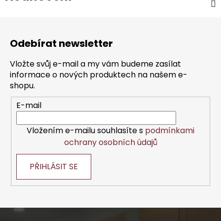
Z
á
Odebírat newsletter
p
a
Vložte svůj e-mail a my vám budeme zasílat
t
informace o nových produktech na našem e-
í
shopu.
E-mail
Vložením e-mailu souhlasíte s
podmínkami
ochrany osobních údajů
PŘIHLÁSIT SE