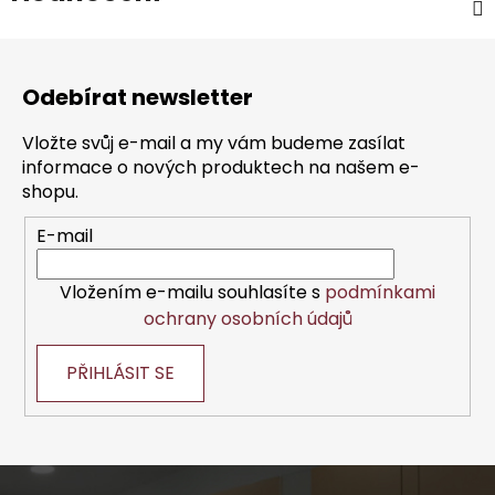
Z
á
Odebírat newsletter
p
a
Vložte svůj e-mail a my vám budeme zasílat
t
informace o nových produktech na našem e-
í
shopu.
E-mail
Vložením e-mailu souhlasíte s
podmínkami
ochrany osobních údajů
PŘIHLÁSIT SE