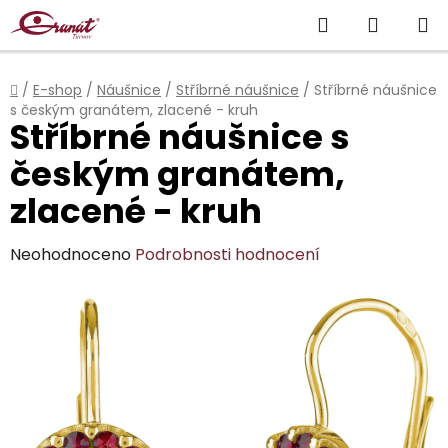
Přejít
Hledat
NÁKUP
na
obsah
KOŠÍK
Domů
/
E-shop
/
Náušnice
/
Stříbrné náušnice
/
Stříbrné náušnice
s českým granátem, zlacené - kruh
Stříbrné náušnice s
českým granátem,
zlacené - kruh
Průměrné
Neohodnoceno
Podrobnosti hodnocení
hodnocení
produktu
je
0,0
z
5
hvězdiček.