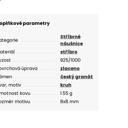
oplňkové parametry
Stříbrné
ategorie
náušnice
ateriál
stříbro
yzost
925/1000
ovrchová úprava
zlaceno
ámen
český granát
var, motiv
kruh
motnost kovu
1.55 g
ozměr motivu
8x8 mm