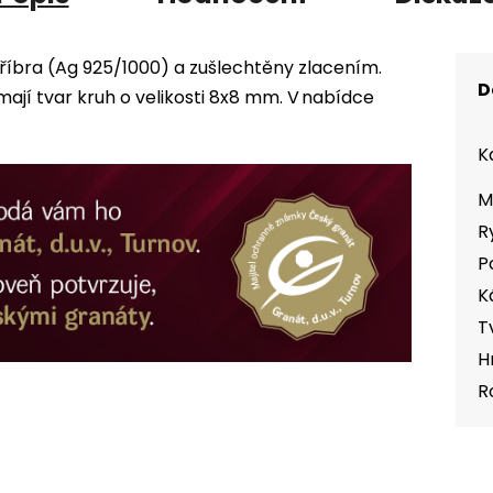
tříbra (Ag 925/1000) a zušlechtěny zlacením.
D
jí tvar kruh o velikosti 8x8 mm. V nabídce
K
M
R
P
K
T
H
R