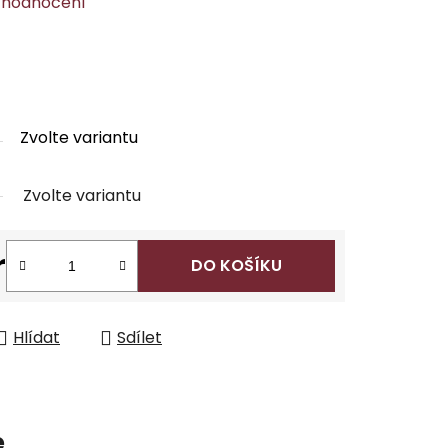
 hodnocení
Zvolte variantu
Zvolte variantu
r
DO KOŠÍKU
Hlídat
Sdílet
e