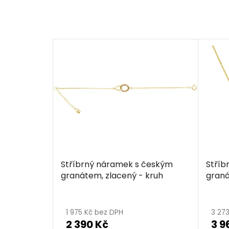
Stříbrný náramek s českým
Stříb
granátem, zlacený - kruh
graná
1 975 Kč bez DPH
3 27
2 390 Kč
3 9