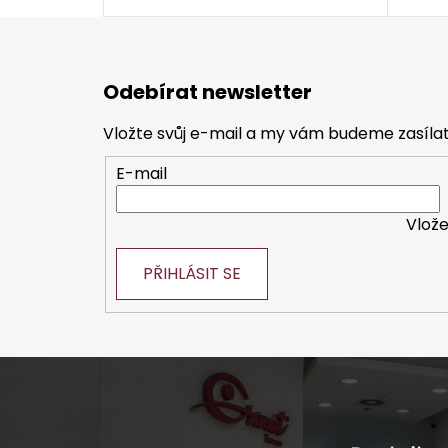
Z
á
Odebírat newsletter
p
a
Vložte svůj e-mail a my vám budeme zasíl
t
E-mail
í
Vlože
PŘIHLÁSIT SE