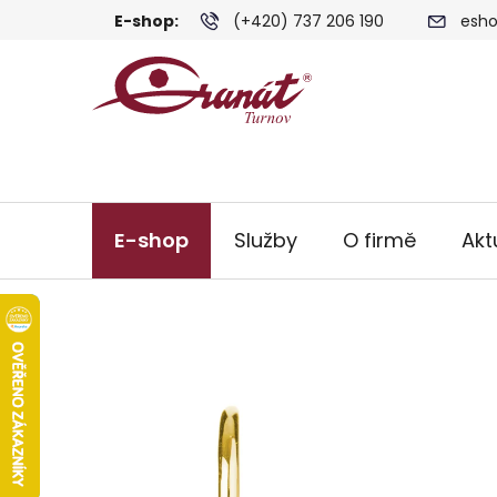
Přejít
E-shop:
(+420) 737 206 190
esho
na
obsah
E-shop
Služby
O firmě
Akt