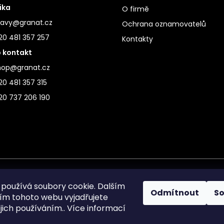
ika
O firmě
ravy@granat.cz
Ochrana oznamovatelů
20 481 357 257
Kontakty
 kontakt
hop@granat.cz
0 481 357 315
20 737 206 190
používá soubory cookie. Dalším
Odmítnout
S
m tohoto webu vyjadřujete
ejich používáním.. Více informací