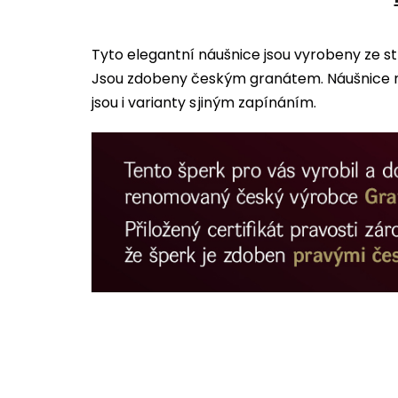
Tyto elegantní náušnice jsou vyrobeny ze s
Jsou zdobeny českým granátem. Náušnice ma
jsou i varianty s jiným zapínáním.