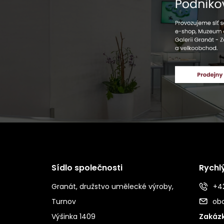
Sídlo společnosti
Rychl
Granát, družstvo umělecké výroby,
+42
Turnov
ob
Výšinka 1409
Zakázk