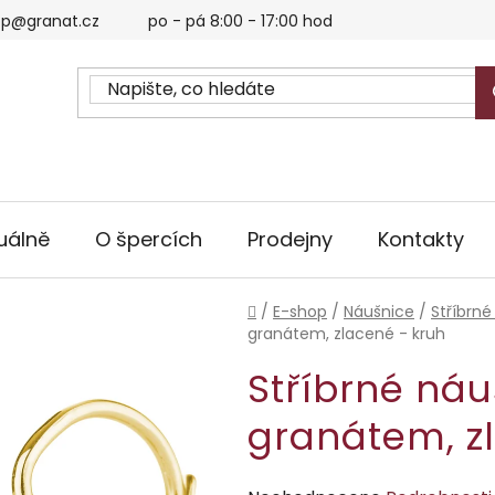
p@granat.cz
po - pá 8:00 - 17:00 hod
uálně
O špercích
Prodejny
Kontakty
Domů
/
E-shop
/
Náušnice
/
Stříbrné
granátem, zlacené - kruh
Stříbrné ná
granátem, z