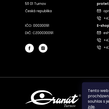
511 01 Turnov
protet
Česká republika
op
+4
IČO: 00030091
E-shop
DIČ: CZ00030091
es
+42
+4
Tento web 
procházení
souhlas s j
zde
.