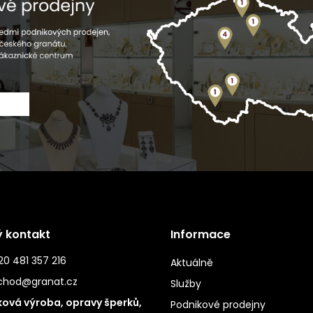
ý kontakt
Informace
0 481 357 216
Aktuálně
chod@granat.cz
Služby
ová výroba, opravy šperků,
Podnikové prodejny