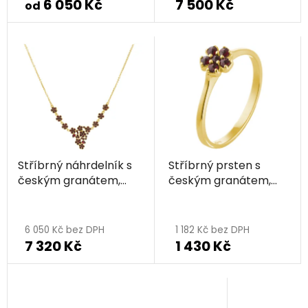
6 050 Kč
7 500 Kč
od
Stříbrný náhrdelník s
Stříbrný prsten s
českým granátem,
českým granátem,
zlacený - květina
zlacený - květina
6 050 Kč bez DPH
1 182 Kč bez DPH
7 320 Kč
1 430 Kč