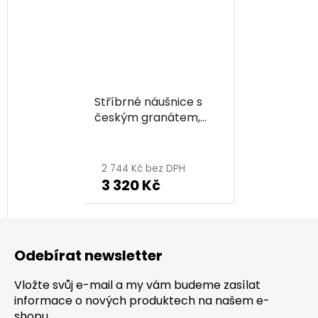
Stříbrné náušnice s
českým granátem,
zlacené - květina
2 744 Kč bez DPH
3 320 Kč
Z
á
Odebírat newsletter
p
a
Vložte svůj e-mail a my vám budeme zasílat
t
informace o nových produktech na našem e-
shopu.