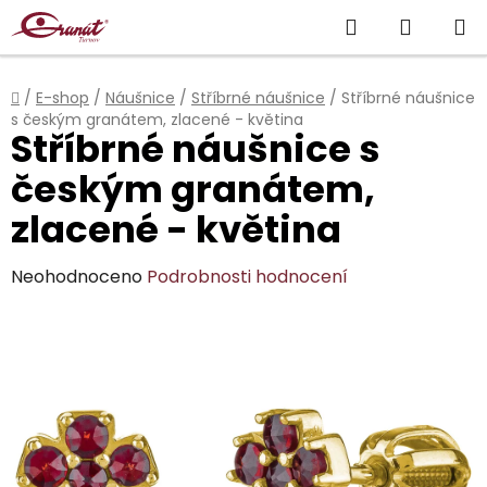
Přejít
Hledat
NÁKUP
na
obsah
KOŠÍK
Domů
/
E-shop
/
Náušnice
/
Stříbrné náušnice
/
Stříbrné náušnice
s českým granátem, zlacené - květina
Stříbrné náušnice s
českým granátem,
zlacené - květina
Průměrné
Neohodnoceno
Podrobnosti hodnocení
hodnocení
produktu
je
0,0
z
5
hvězdiček.