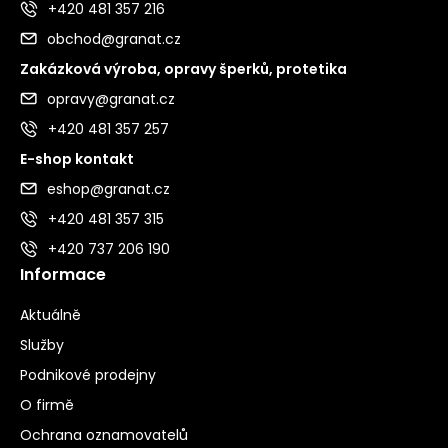
+420 481 357 216
obchod@granat.cz
Zakázková výroba, opravy šperků, protetika
opravy@granat.cz
+420 481 357 257
E-shop kontakt
eshop@granat.cz
+420 481 357 315
+420 737 206 190
Informace
Aktuálně
Služby
Podnikové prodejny
O firmě
Ochrana oznamovatelů