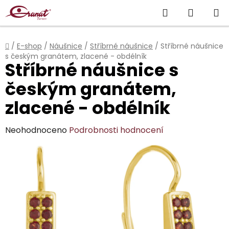
Přejít
Hledat
NÁKUP
na
obsah
KOŠÍK
Domů
/
E-shop
/
Náušnice
/
Stříbrné náušnice
/
Stříbrné náušnice
s českým granátem, zlacené - obdélník
Stříbrné náušnice s
českým granátem,
zlacené - obdélník
Průměrné
Neohodnoceno
Podrobnosti hodnocení
hodnocení
produktu
je
0,0
z
5
hvězdiček.