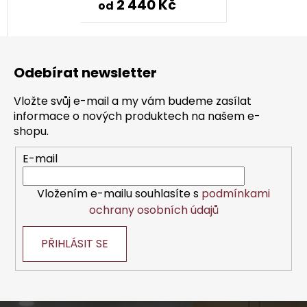
2 440 Kč
od
Z
á
Odebírat newsletter
p
a
Vložte svůj e-mail a my vám budeme zasílat
t
informace o nových produktech na našem e-
í
shopu.
E-mail
Vložením e-mailu souhlasíte s
podmínkami
ochrany osobních údajů
PŘIHLÁSIT SE