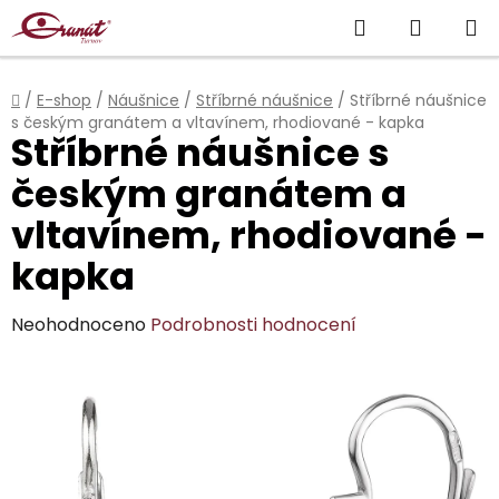
Přejít
Hledat
NÁKUP
na
obsah
KOŠÍK
Domů
/
E-shop
/
Náušnice
/
Stříbrné náušnice
/
Stříbrné náušnice
s českým granátem a vltavínem, rhodiované - kapka
Stříbrné náušnice s
českým granátem a
vltavínem, rhodiované -
kapka
Průměrné
Neohodnoceno
Podrobnosti hodnocení
hodnocení
produktu
je
0,0
z