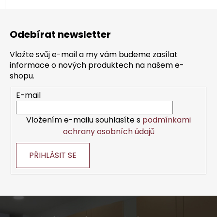
Z
á
Odebírat newsletter
p
a
Vložte svůj e-mail a my vám budeme zasílat
t
informace o nových produktech na našem e-
í
shopu.
E-mail
Vložením e-mailu souhlasíte s
podmínkami
ochrany osobních údajů
PŘIHLÁSIT SE