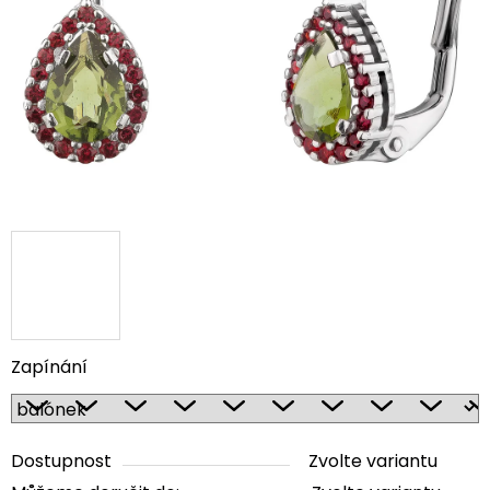
5
hvězdiček.
Zapínání
Dostupnost
Zvolte variantu