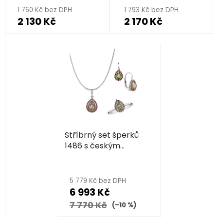
1 760 Kč bez DPH
1 793 Kč bez DPH
2 130 Kč
2 170 Kč
Stříbrný set šperků
1486 s českým
granátem a
vltavínem, rhodiovaný
- kapka
5 779 Kč bez DPH
6 993 Kč
7 770 Kč
(–10 %)