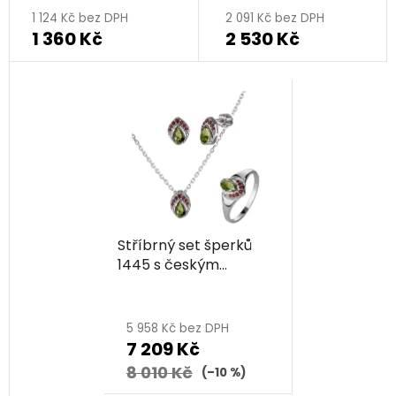
1 124 Kč bez DPH
2 091 Kč bez DPH
1 360 Kč
2 530 Kč
Stříbrný set šperků
1445 s českým
granátem a
vltavínem, rhodiovaný
- kapka
5 958 Kč bez DPH
7 209 Kč
8 010 Kč
(–10 %)