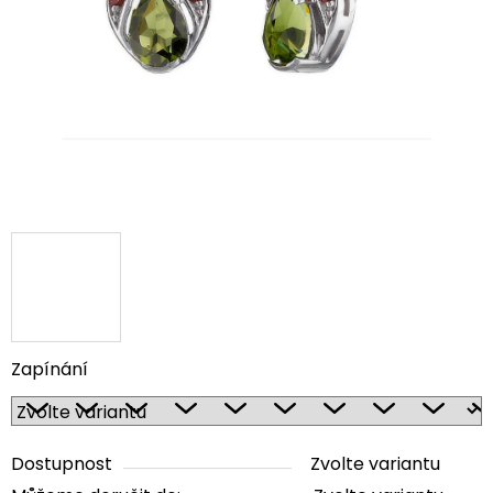
5
hvězdiček.
Zapínání
Dostupnost
Zvolte variantu