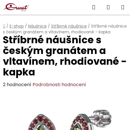
Přejít
Hledat
NÁKUP
na
obsah
KOŠÍK
Domů
/
E-shop
/
Náušnice
/
Stříbrné náušnice
/
Stříbrné náušnice
s českým granátem a vltavínem, rhodiované - kapka
Stříbrné náušnice s
českým granátem a
vltavínem, rhodiované -
kapka
Průměrné
2 hodnocení
Podrobnosti hodnocení
hodnocení
produktu
je
4,0
z