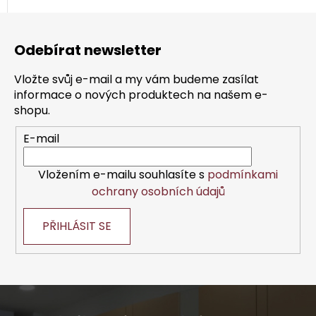
Z
á
Odebírat newsletter
p
a
Vložte svůj e-mail a my vám budeme zasílat
t
informace o nových produktech na našem e-
í
shopu.
E-mail
Vložením e-mailu souhlasíte s
podmínkami
ochrany osobních údajů
PŘIHLÁSIT SE