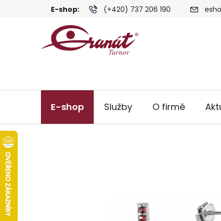
Přejít
E-shop:
(+420) 737 206 190
esho
na
obsah
E-shop
Služby
O firmě
Akt