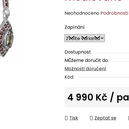
Průměrné
Neohodnoceno
Podrobnosti
hodnocení
Zapínání
produktu
je
0,0
z
Dostupnost
5
Můžeme doručit do:
hvězdiček.
Možnosti doručení
Kód:
4 990 Kč
/ pa
Měrná cena:
Tisk
Zeptat se