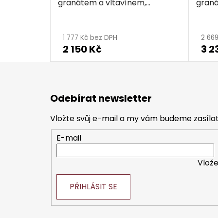
granátem a vltavínem,
graná
rhodiovaný - špička
rhodi
1 777 Kč bez DPH
2 66
2 150 Kč
3 2
Z
á
Odebírat newsletter
p
a
Vložte svůj e-mail a my vám budeme zasíl
t
E-mail
í
Vlože
PŘIHLÁSIT SE