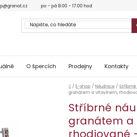
p@granat.cz
po - pá 8:00 - 17:00 hod
uálně
O špercích
Prodejny
Kontakty
Domů
/
E-shop
/
Náušnice
/
Stříbrné
granátem a vltavínem, rhodiova
Stříbrné ná
granátem a 
rhodiované 