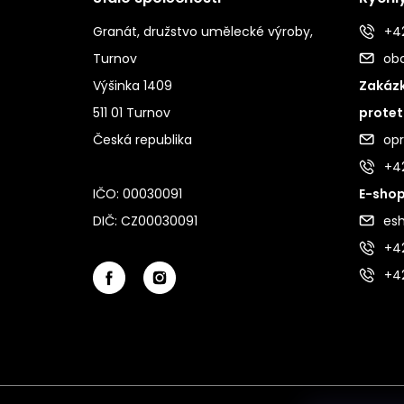
Granát, družstvo umělecké výroby,
+42
Turnov
ob
Výšinka 1409
Zakázk
511 01 Turnov
protet
Česká republika
op
+4
IČO: 00030091
E-shop
DIČ: CZ00030091
es
+42
+4