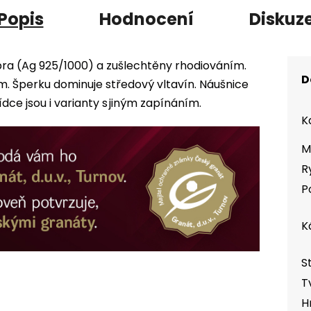
Popis
Hodnocení
Diskuz
íbra (Ag 925/1000) a zušlechtěny rhodiováním.
D
 Šperku dominuje středový vltavín. Náušnice
ídce jsou i varianty s jiným zapínáním.
K
M
R
P
K
S
T
H