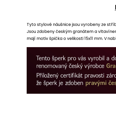
Tyto stylové náušnice jsou vyrobeny ze stř
Jsou zdobeny českým granátem a vltavínem.
mají motiv špička o velikosti 15x11 mm. V nab