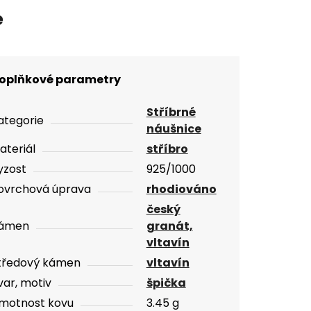
e
oplňkové parametry
Stříbrné
ategorie
náušnice
ateriál
stříbro
yzost
925/1000
ovrchová úprava
rhodiováno
český
ámen
granát,
vltavín
tředový kámen
vltavín
var, motiv
špička
motnost kovu
3.45 g