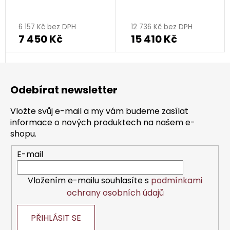
rhodiovaný - květina
rhodiovaný - květina
6 157 Kč bez DPH
12 736 Kč bez DPH
7 450 Kč
15 410 Kč
Z
á
Odebírat newsletter
p
a
Vložte svůj e-mail a my vám budeme zasílat
t
informace o nových produktech na našem e-
í
shopu.
E-mail
Vložením e-mailu souhlasíte s
podmínkami
ochrany osobních údajů
PŘIHLÁSIT SE