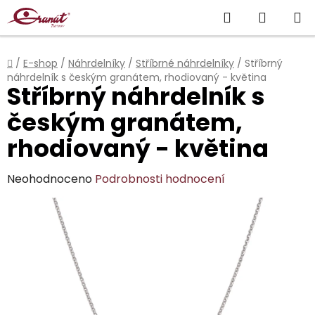
Přejít
Hledat
NÁKUP
na
obsah
KOŠÍK
Domů
/
E-shop
/
Náhrdelníky
/
Stříbrné náhrdelníky
/
Stříbrný
náhrdelník s českým granátem, rhodiovaný - květina
Stříbrný náhrdelník s
českým granátem,
rhodiovaný - květina
Průměrné
Neohodnoceno
Podrobnosti hodnocení
hodnocení
produktu
je
0,0
z
5
hvězdiček.