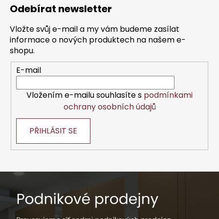
á
Odebírat newsletter
p
a
Vložte svůj e-mail a my vám budeme zasílat
t
informace o nových produktech na našem e-
í
shopu.
E-mail
Vložením e-mailu souhlasíte s
podmínkami
ochrany osobních údajů
PŘIHLÁSIT SE