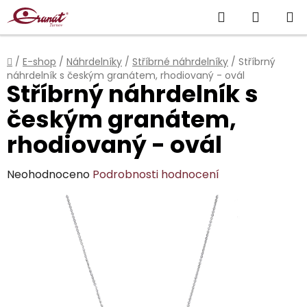
Přejít
Hledat
NÁKUP
na
obsah
KOŠÍK
Domů
/
E-shop
/
Náhrdelníky
/
Stříbrné náhrdelníky
/
Stříbrný
náhrdelník s českým granátem, rhodiovaný - ovál
Stříbrný náhrdelník s
českým granátem,
rhodiovaný - ovál
Průměrné
Neohodnoceno
Podrobnosti hodnocení
hodnocení
produktu
je
0,0
z
5
hvězdiček.