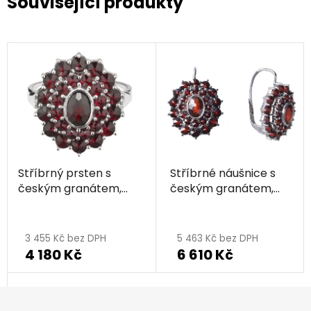
Související produkty
Stříbrný prsten s
Stříbrné náušnice s
českým granátem,
českým granátem,
rhodiovaný - ovál
rhodiované - ovál
3 455 Kč bez DPH
5 463 Kč bez DPH
4 180 Kč
6 610 Kč
Z