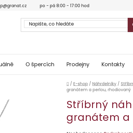
p@granat.cz
po - pá 8:00 - 17:00 hod
uálně
O špercích
Prodejny
Kontakty
Domů
/
E-shop
/
Náhrdelníky
/
Stříb
granátem a perlou, rhodiovaný
Stříbrný náh
granátem a 