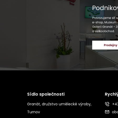
Sídlo společnosti
Rychl
Granát, družstvo umělecké výroby,
+42
Turnov
ob