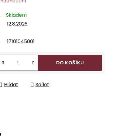
 hodnocení
Skladem
12.8.2026
17101045001
DO KOŠÍKU
Hlídat
Sdílet
e