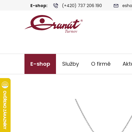
Přejít
E-shop:
(+420) 737 206 190
esho
na
obsah
E-shop
Služby
O firmě
Akt