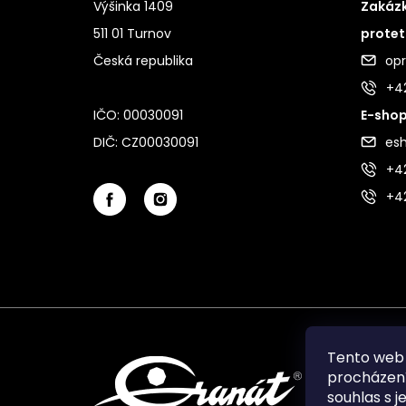
Výšinka 1409
Zakázk
511 01 Turnov
protet
Česká republika
op
+4
IČO: 00030091
E-shop
DIČ: CZ00030091
es
+42
+4
Tento web 
procházení
souhlas s j