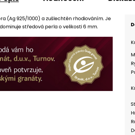
bra (Ag 925/1000) a zušlechtěn rhodiováním. Je
D
ominuje středová perla o velikosti 6 mm.
K
M
R
P
K
S
H
R
D