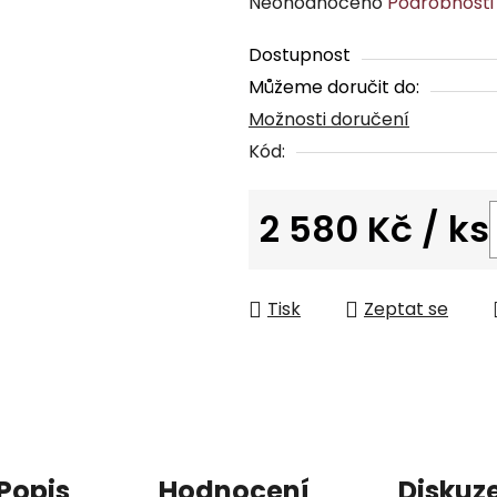
Průměrné
Neohodnoceno
Podrobnosti
hodnocení
Dostupnost
produktu
Můžeme doručit do:
je
Možnosti doručení
0,0
z
Kód:
5
hvězdiček.
2 580 Kč
/ ks
Měrná cena:
Tisk
Zeptat se
Popis
Hodnocení
Diskuz