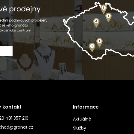
ý kontakt
Informace
0 481 357 216
Aktuálně
chod@granat.cz
Služby