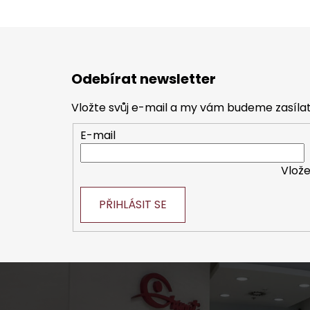
Z
á
Odebírat newsletter
p
a
Vložte svůj e-mail a my vám budeme zasíl
t
E-mail
í
Vlože
PŘIHLÁSIT SE