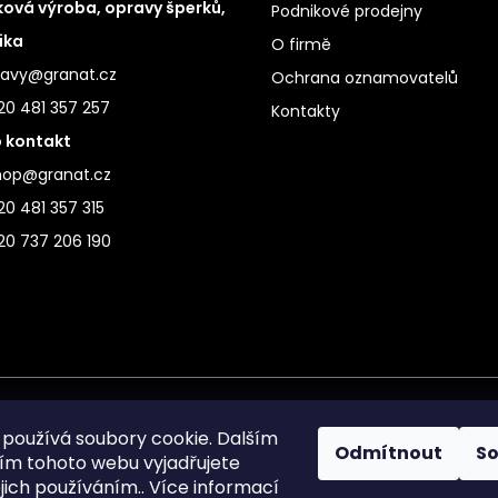
ová výroba, opravy šperků,
Podnikové prodejny
ika
O firmě
ravy@granat.cz
Ochrana oznamovatelů
20 481 357 257
Kontakty
 kontakt
hop@granat.cz
0 481 357 315
20 737 206 190
používá soubory cookie. Dalším
Odmítnout
S
m tohoto webu vyjadřujete
ejich používáním.. Více informací