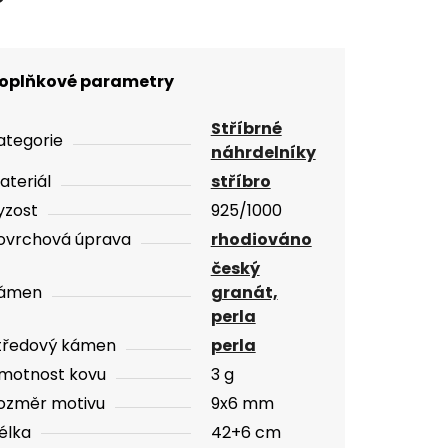
oplňkové parametry
Stříbrné
ategorie
náhrdelníky
ateriál
stříbro
yzost
925/1000
ovrchová úprava
rhodiováno
český
ámen
granát,
perla
tředový kámen
perla
motnost kovu
3 g
ozměr motivu
9x6 mm
élka
42+6 cm