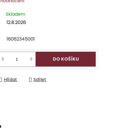
 hodnocení
Skladem
12.8.2026
16062345001
DO KOŠÍKU
Hlídat
Sdílet
e