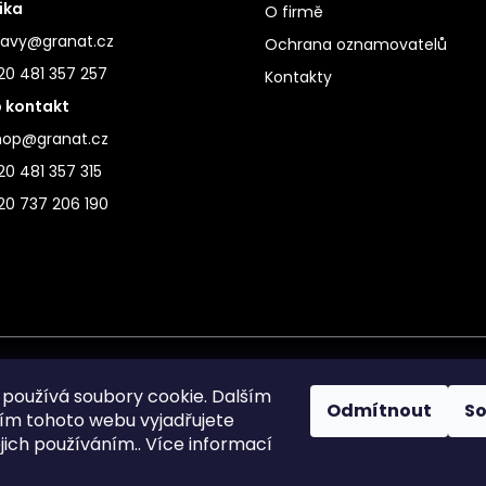
ika
O firmě
ravy@granat.cz
Ochrana oznamovatelů
20 481 357 257
Kontakty
 kontakt
hop@granat.cz
0 481 357 315
20 737 206 190
používá soubory cookie. Dalším
Odmítnout
S
m tohoto webu vyjadřujete
ejich používáním.. Více informací