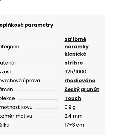
oplňkové parametry
Stříbrné
ategorie
náramky
klasické
ateriál
stříbro
yzost
925/1000
ovrchová úprava
rhodiováno
ámen
český granát
olekce
Touch
motnost kovu
0,9 g
ozměr motivu
2,4 mm
élka
17+3 cm