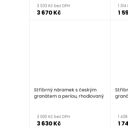
3 033 Kč bez DPH
1 314
3 670 Kč
1 5
Stříbrný náramek s českým
Stříb
granátem a perlou, rhodiovaný
graná
3 000 Kč bez DPH
1 43
3 630 Kč
1 7