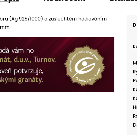
bra (Ag 925/1000) a zušlechtěn rhodiováním.
D
4 mm.
K
M
R
P
K
K
H
R
D