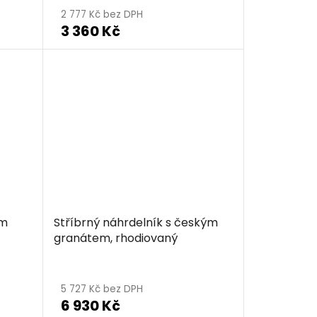
2 777 Kč bez DPH
3 360 Kč
ým
Stříbrný náhrdelník s českým
granátem, rhodiovaný
Průměrné
hodnocení
5 727 Kč bez DPH
6 930 Kč
produktu