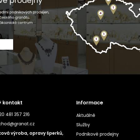
ý kontakt
Informace
0 481 357 216
Aktuálně
chod@granat.cz
Služby
ová výroba, opravy šperků,
Podnikové prodejny