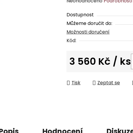
Průměrné
Neohodnoceno
Podrobnosti
hodnocení
Dostupnost
produktu
Můžeme doručit do:
je
Možnosti doručení
0,0
z
Kód:
5
hvězdiček.
3 560 Kč
/ ks
Měrná cena:
Tisk
Zeptat se
Popis
Hodnocení
Diskuz