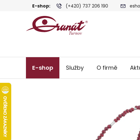
Přejít
E-shop:
(+420) 737 206 190
esho
na
obsah
E-shop
Služby
O firmě
Akt