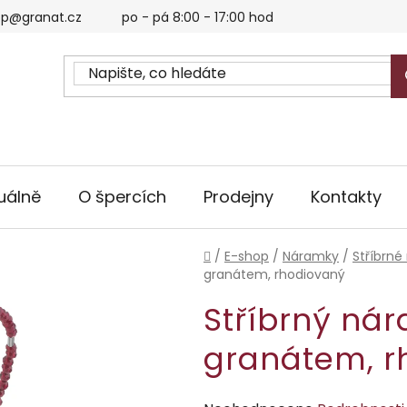
p@granat.cz
po - pá 8:00 - 17:00 hod
uálně
O špercích
Prodejny
Kontakty
Domů
/
E-shop
/
Náramky
/
Stříbrné
granátem, rhodiovaný
Stříbrný ná
granátem, r