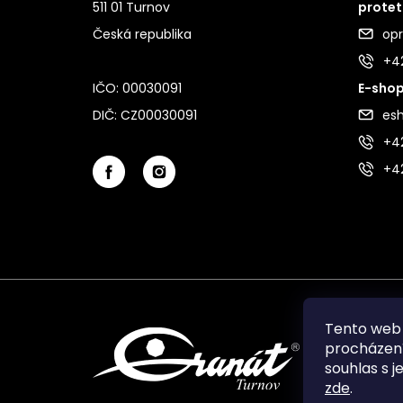
511 01 Turnov
protet
Česká republika
op
+4
IČO: 00030091
E-shop
DIČ: CZ00030091
es
+42
+4
Tento web 
procházení
souhlas s j
zde
.