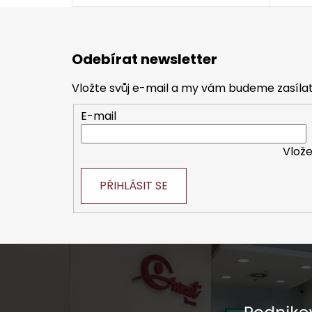
Z
á
Odebírat newsletter
p
a
Vložte svůj e-mail a my vám budeme zasíl
t
E-mail
í
Vlože
PŘIHLÁSIT SE