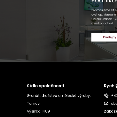
Sídlo společnosti
Rychl
Granát, družstvo umělecké výroby,
+42
Turnov
ob
Výšinka 1409
Zakázk