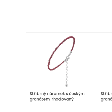
Stříbrný náramek s českým
Stříb
granátem, rhodiovaný
graná