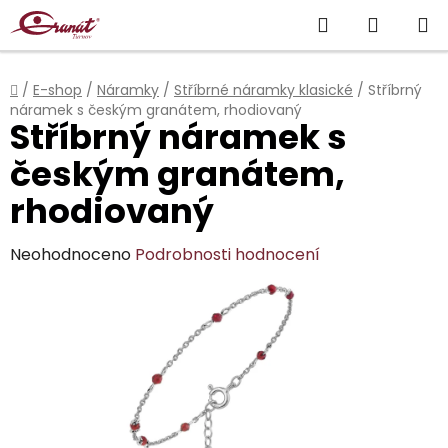
Přejít
Hledat
NÁKUP
na
obsah
KOŠÍK
Domů
/
E-shop
/
Náramky
/
Stříbrné náramky klasické
/
Stříbrný
náramek s českým granátem, rhodiovaný
Stříbrný náramek s
českým granátem,
rhodiovaný
Průměrné
Neohodnoceno
Podrobnosti hodnocení
hodnocení
produktu
je
0,0
z
5
hvězdiček.