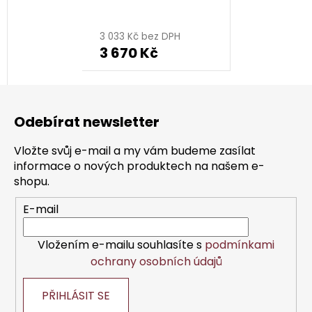
rhodiovaný
3 033 Kč bez DPH
3 670 Kč
Z
á
Odebírat newsletter
p
a
Vložte svůj e-mail a my vám budeme zasílat
t
informace o nových produktech na našem e-
í
shopu.
E-mail
Vložením e-mailu souhlasíte s
podmínkami
ochrany osobních údajů
PŘIHLÁSIT SE