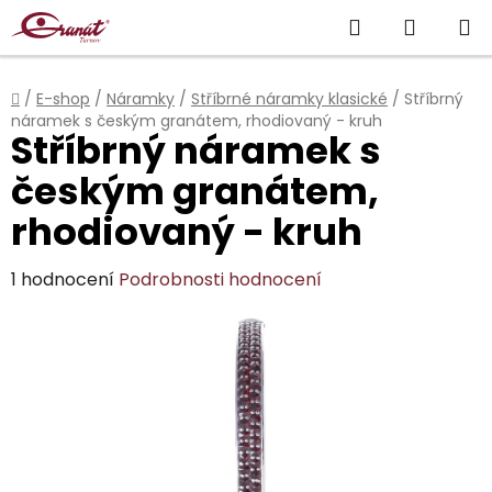
Přejít
Hledat
NÁKUP
na
obsah
KOŠÍK
Domů
/
E-shop
/
Náramky
/
Stříbrné náramky klasické
/
Stříbrný
náramek s českým granátem, rhodiovaný - kruh
Stříbrný náramek s
českým granátem,
rhodiovaný - kruh
Průměrné
1 hodnocení
Podrobnosti hodnocení
hodnocení
produktu
je
5,0
z
5
hvězdiček.