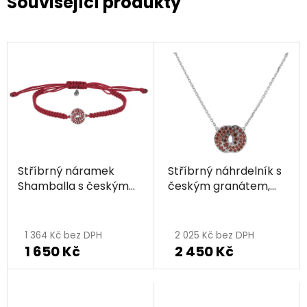
Související produkty
Stříbrný náramek
Stříbrný náhrdelník s
Shamballa s českým
českým granátem,
granátem, rhodiovaný
rhodiovaný - uzel
Průměrné
Průměrné
- uzel
hodnocení
hodnocení
1 364 Kč bez DPH
2 025 Kč bez DPH
1 650 Kč
2 450 Kč
produktu
produktu
je
je
5,0
5,0
z
z