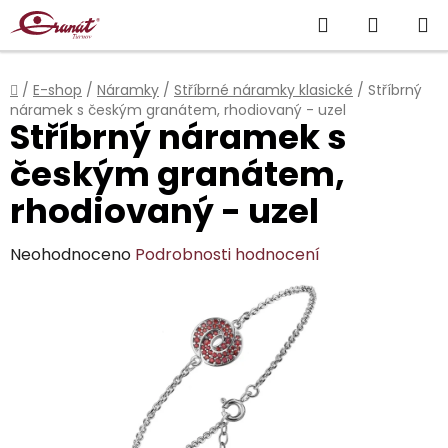
Přejít
Hledat
NÁKUP
na
obsah
KOŠÍK
Domů
/
E-shop
/
Náramky
/
Stříbrné náramky klasické
/
Stříbrný
náramek s českým granátem, rhodiovaný - uzel
Stříbrný náramek s
českým granátem,
rhodiovaný - uzel
Průměrné
Neohodnoceno
Podrobnosti hodnocení
hodnocení
produktu
je
0,0
z
5
hvězdiček.