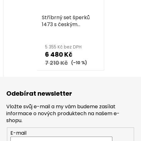
Stříbrný set šperků
1473 s českým
granátem, rhodiovaný
- uzel
5 355 Kč bez DPH
6 480 Kč
7 210 Kč
(–10 %)
Z
á
Odebírat newsletter
p
a
Vložte svůj e-mail a my vám budeme zasílat
t
informace o nových produktech na našem e-
í
shopu.
E-mail