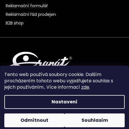
Reklamační formulář
Reklamační řád prodejen
B2B shop
Tento web používá soubory cookie. Dalším
procházením tohoto webu vyjadřujete souhlas s
jejich používáním.. Více informací
zde
.
Nastavení
Vytvořil Shoptet Premium
Odmítnout
Souhlasím
Copyright 2024
Granát Turnov
. Všechna práva
vyhrazena.