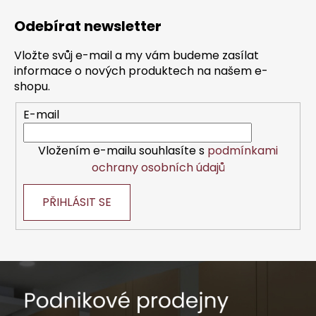
á
Odebírat newsletter
p
a
Vložte svůj e-mail a my vám budeme zasílat
t
informace o nových produktech na našem e-
í
shopu.
E-mail
Vložením e-mailu souhlasíte s
podmínkami
ochrany osobních údajů
PŘIHLÁSIT SE