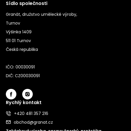
Sídlo společnosti
Granát, družstvo umělecké výroby,
Turnov
Výšinka 1409
511 01 Turnov
Česká republika
IČO: 00030091
DIČ: CZ00030091
Rychlý kontakt
+420 481 357 216
obchod@granat.cz
Zakázková výroba, opravy šperků, protetika