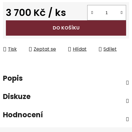
3 700 Kč
/ ks
Měrná cena:
DO KOŠÍKU
Tisk
Zeptat se
Hlídat
Sdílet
Popis
Diskuze
Hodnocení
Z