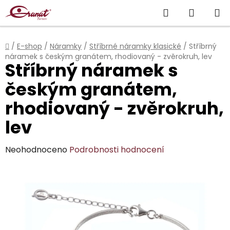
Přejít
Hledat
NÁKUP
na
obsah
KOŠÍK
Domů
/
E-shop
/
Náramky
/
Stříbrné náramky klasické
/
Stříbrný
náramek s českým granátem, rhodiovaný - zvěrokruh, lev
Stříbrný náramek s
českým granátem,
rhodiovaný - zvěrokruh,
lev
Průměrné
Neohodnoceno
Podrobnosti hodnocení
hodnocení
produktu
je
0,0
z