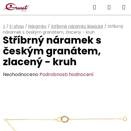
Přejít
Hledat
NÁKUP
na
obsah
KOŠÍK
Domů
/
E-shop
/
Náramky
/
Stříbrné náramky klasické
/
Stříbrný
náramek s českým granátem, zlacený - kruh
Stříbrný náramek s
českým granátem,
zlacený - kruh
Průměrné
Neohodnoceno
Podrobnosti hodnocení
hodnocení
produktu
je
0,0
z
5
hvězdiček.