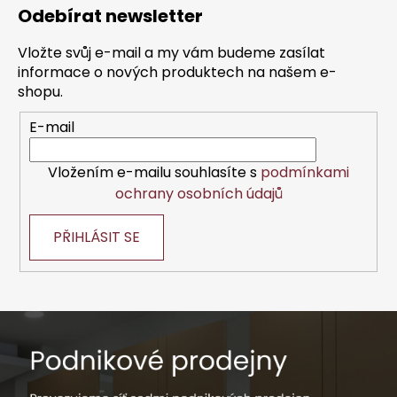
á
Odebírat newsletter
p
a
Vložte svůj e-mail a my vám budeme zasílat
t
informace o nových produktech na našem e-
í
shopu.
E-mail
Vložením e-mailu souhlasíte s
podmínkami
ochrany osobních údajů
PŘIHLÁSIT SE