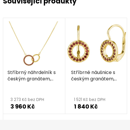
Související produkty
Stříbrný náhrdelník s
Stříbrné náušnice s
českým granátem,
českým granátem,
zlacený - kruh
zlacené - kruh
3 273 Kč bez DPH
1 521 Kč bez DPH
3 960 Kč
1 840 Kč
Z