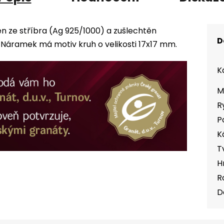
n ze stříbra (Ag 925/1000) a zušlechtěn
D
Náramek má motiv kruh o velikosti 17x17 mm.
K
M
R
P
K
T
H
R
D