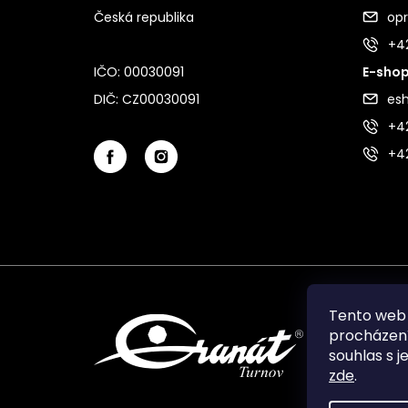
Česká republika
op
+4
IČO: 00030091
E-shop
DIČ: CZ00030091
es
+42
+4
Tento web 
procházení
souhlas s j
zde
.