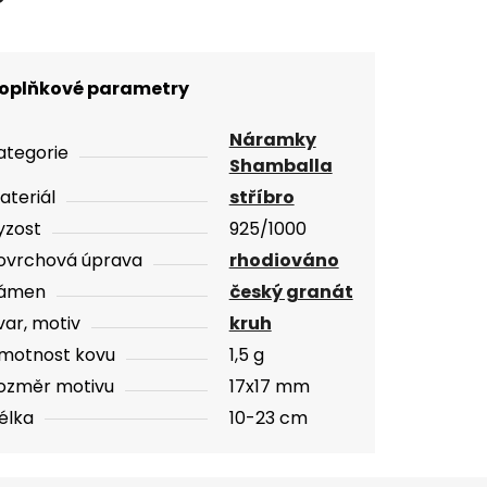
oplňkové parametry
Náramky
ategorie
Shamballa
ateriál
stříbro
yzost
925/1000
ovrchová úprava
rhodiováno
ámen
český granát
var, motiv
kruh
motnost kovu
1,5 g
ozměr motivu
17x17 mm
élka
10-23 cm