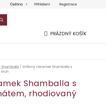
Přihlášení
Registrace
Čeština
PRÁZDNÝ KOŠÍK
NÁKUPNÍ
KOŠÍK
 Shamballa
/
Stříbrný náramek Shamballa s
 kruh
ramek Shamballa s
átem, rhodiovaný