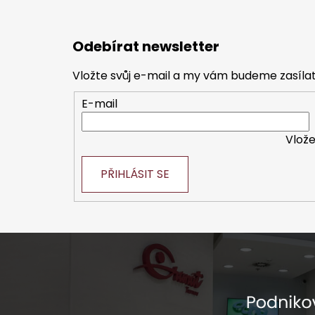
Z
á
Odebírat newsletter
p
a
Vložte svůj e-mail a my vám budeme zasíl
t
E-mail
í
Vlože
PŘIHLÁSIT SE