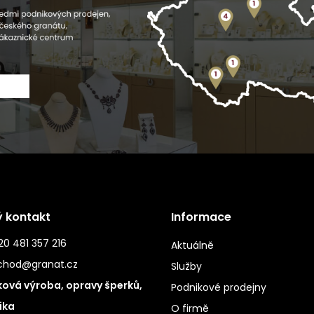
ý kontakt
Informace
0 481 357 216
Aktuálně
chod@granat.cz
Služby
ová výroba, opravy šperků,
Podnikové prodejny
ika
O firmě