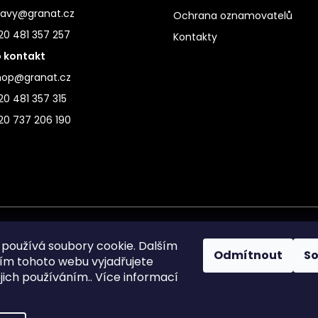
ravy@granat.cz
Ochrana oznamovatelů
20 481 357 257
Kontakty
 kontakt
hop@granat.cz
0 481 357 315
20 737 206 190
používá soubory cookie. Dalším
Odmítnout
S
m tohoto webu vyjadřujete
ejich používáním.. Více informací