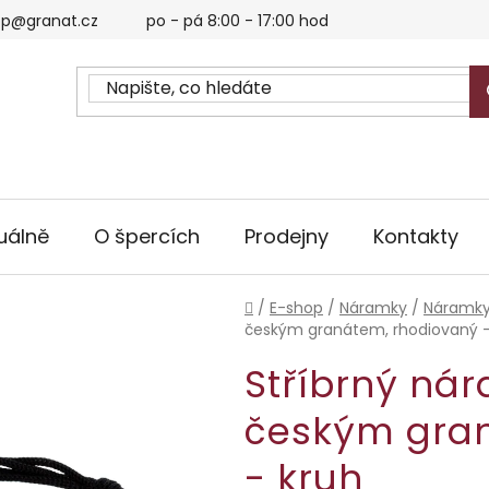
p@granat.cz
po - pá 8:00 - 17:00 hod
uálně
O špercích
Prodejny
Kontakty
Domů
/
E-shop
/
Náramky
/
Náramky
českým granátem, rhodiovaný -
Stříbrný ná
českým gran
- kruh