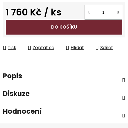
1 760 Kč
/ ks
Měrná cena:
DO KOŠÍKU
Tisk
Zeptat se
Hlídat
Sdílet
Popis
Diskuze
Hodnocení
Z