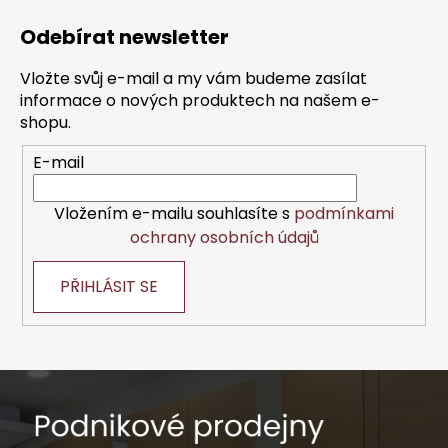
á
Odebírat newsletter
p
a
Vložte svůj e-mail a my vám budeme zasílat
t
informace o nových produktech na našem e-
í
shopu.
E-mail
Vložením e-mailu souhlasíte s
podmínkami
ochrany osobních údajů
PŘIHLÁSIT SE