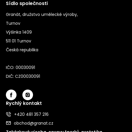
Sídlo společnosti
Granát, družstvo umělecké výroby,
Turnov
Výšinka 1409
511 01 Turnov
Česká republika
IČO: 00030091
DIČ: CZ00030091
Rychlý kontakt
+420 481 357 216
obchod@granat.cz
Zakázková výroba, opravy šperků, protetika