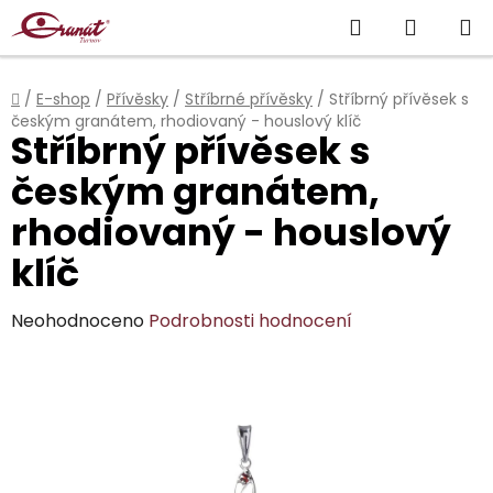
Přejít
Hledat
NÁKUP
na
obsah
KOŠÍK
Domů
/
E-shop
/
Přívěsky
/
Stříbrné přívěsky
/
Stříbrný přívěsek s
českým granátem, rhodiovaný - houslový klíč
Stříbrný přívěsek s
českým granátem,
rhodiovaný - houslový
klíč
Průměrné
Neohodnoceno
Podrobnosti hodnocení
hodnocení
produktu
je
0,0
z