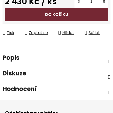
2 430 Kč
/ ks
Měrná cena:
DO KOŠÍKU
Tisk
Zeptat se
Hlídat
Sdílet
Popis
Diskuze
Hodnocení
Z
á