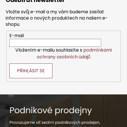
Odebírat newsletter
p
a
Vložte svůj e-mail a my vám budeme zasílat
t
informace o nových produktech na našem e-
í
shopu.
E-mail
Vložením e-mailu souhlasíte s
podmínkami
ochrany osobních údajů
PŘIHLÁSIT SE