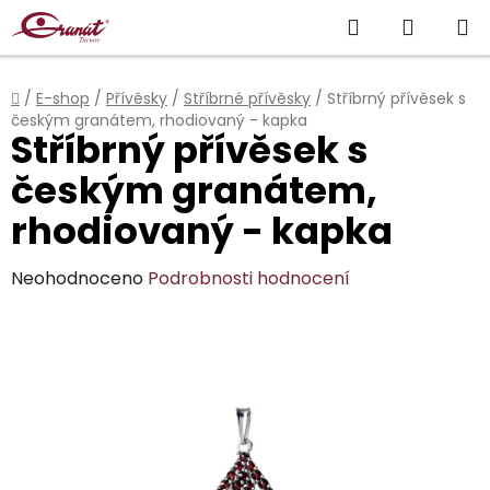
Přejít
Hledat
NÁKUP
na
obsah
KOŠÍK
Domů
/
E-shop
/
Přívěsky
/
Stříbrné přívěsky
/
Stříbrný přívěsek s
českým granátem, rhodiovaný - kapka
Stříbrný přívěsek s
českým granátem,
rhodiovaný - kapka
Průměrné
Neohodnoceno
Podrobnosti hodnocení
hodnocení
produktu
je
0,0
z
5
hvězdiček.