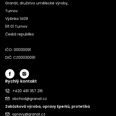
Granát, družstvo umělecké výroby,
Turnov
Výšinka 1409
511 01 Turnov
Česká republika
IČO: 00030091
DIČ: CZ00030091
Rychlý kontakt
+420 481 357 216
obchod@granat.cz
Zakázková výroba, opravy šperků, protetika
opravy@granat.cz