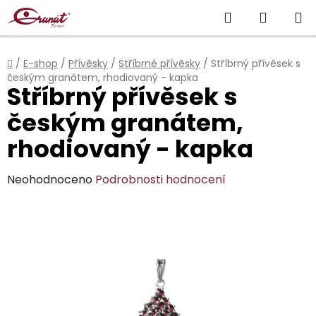
Přejít
Hledat
NÁKUP
na
obsah
KOŠÍK
Domů
/
E-shop
/
Přívěsky
/
Stříbrné přívěsky
/
Stříbrný přívěsek s
českým granátem, rhodiovaný - kapka
Stříbrný přívěsek s
českým granátem,
rhodiovaný - kapka
Průměrné
Neohodnoceno
Podrobnosti hodnocení
hodnocení
produktu
je
0,0
z
5
hvězdiček.