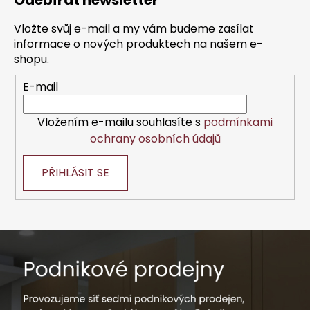
Odebírat newsletter
p
a
Vložte svůj e-mail a my vám budeme zasílat
t
informace o nových produktech na našem e-
í
shopu.
E-mail
Vložením e-mailu souhlasíte s
podmínkami
ochrany osobních údajů
PŘIHLÁSIT SE