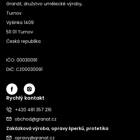
Granát, družstvo umělecké výroby,
Turnov
Výšinka 1409
511 01 Turnov
Česká republika
IČO: 00030091
DIČ: CZ00030091
Rychlý kontakt
+420 481 357 216
obchod@granat.cz
Zakázková výroba, opravy šperků, protetika
opravy@granat.cz