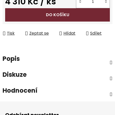
4 310 Kč
/ ks
Měrná cena:
DO KOŠÍKU
Tisk
Zeptat se
Hlídat
Sdílet
Popis
Diskuze
Hodnocení
Z
á