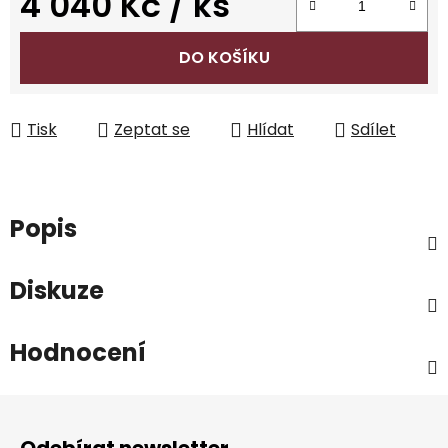
4 040 Kč
/ ks
Měrná cena:
DO KOŠÍKU
Tisk
Zeptat se
Hlídat
Sdílet
Popis
Diskuze
Hodnocení
Z
á