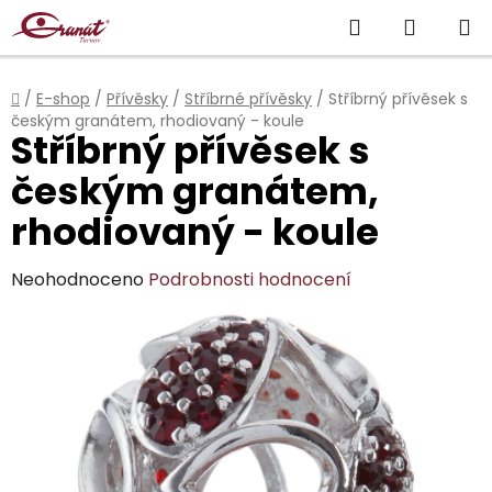
Přejít
Hledat
NÁKUP
na
obsah
KOŠÍK
Domů
/
E-shop
/
Přívěsky
/
Stříbrné přívěsky
/
Stříbrný přívěsek s
českým granátem, rhodiovaný - koule
Stříbrný přívěsek s
českým granátem,
rhodiovaný - koule
Průměrné
Neohodnoceno
Podrobnosti hodnocení
hodnocení
produktu
je
0,0
z
5
hvězdiček.