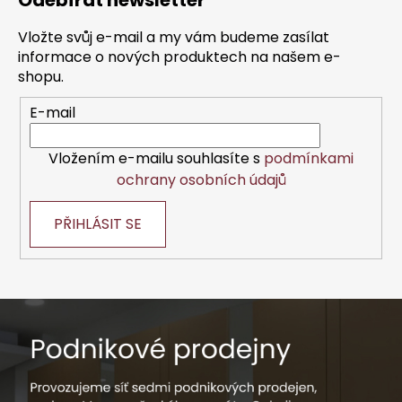
Odebírat newsletter
p
a
Vložte svůj e-mail a my vám budeme zasílat
t
informace o nových produktech na našem e-
í
shopu.
E-mail
Vložením e-mailu souhlasíte s
podmínkami
ochrany osobních údajů
PŘIHLÁSIT SE