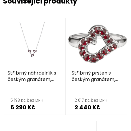
Související produkty
Stříbrný náhrdelník s
Stříbrný prsten s
českým granátem,
českým granátem,
rhodiovaný - srdce
rhodiovaný - srdce
5 198 Kč bez DPH
2 017 Kč bez DPH
6 290 Kč
2 440 Kč