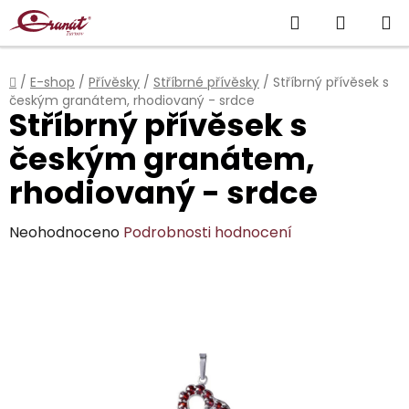
Přejít
Hledat
NÁKUP
na
obsah
KOŠÍK
Domů
/
E-shop
/
Přívěsky
/
Stříbrné přívěsky
/
Stříbrný přívěsek s
českým granátem, rhodiovaný - srdce
Stříbrný přívěsek s
českým granátem,
rhodiovaný - srdce
Průměrné
Neohodnoceno
Podrobnosti hodnocení
hodnocení
produktu
je
0,0
z
5
hvězdiček.