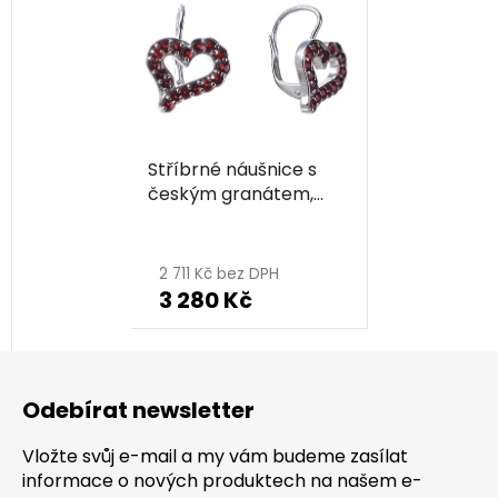
Stříbrné náušnice s
českým granátem,
rhodiované - srdce
2 711 Kč bez DPH
3 280 Kč
Z
á
Odebírat newsletter
p
a
Vložte svůj e-mail a my vám budeme zasílat
t
informace o nových produktech na našem e-