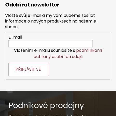
á
Odebírat newsletter
p
a
Vložte svůj e-mail a my vám budeme zasílat
t
informace o nových produktech na našem e-
í
shopu.
E-mail
Vložením e-mailu souhlasíte s
podmínkami
ochrany osobních údajů
PŘIHLÁSIT SE