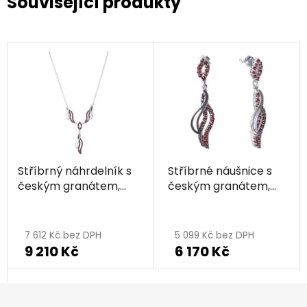
Související produkty
Stříbrný náhrdelník s
Stříbrné náušnice s
českým granátem,
českým granátem,
rhodiovaný - vlnka
rhodiované - vlnka
7 612 Kč bez DPH
5 099 Kč bez DPH
9 210 Kč
6 170 Kč
Z