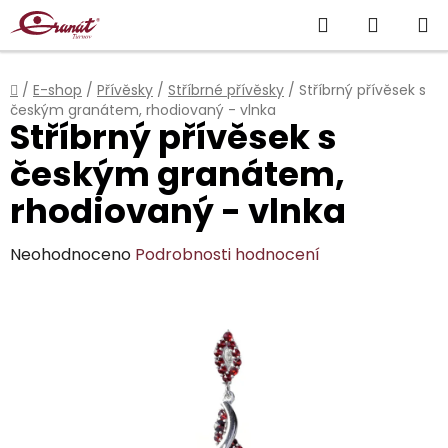
Přejít
Hledat
NÁKUP
na
obsah
KOŠÍK
Domů
/
E-shop
/
Přívěsky
/
Stříbrné přívěsky
/
Stříbrný přívěsek s
českým granátem, rhodiovaný - vlnka
Stříbrný přívěsek s
českým granátem,
rhodiovaný - vlnka
Průměrné
Neohodnoceno
Podrobnosti hodnocení
hodnocení
produktu
je
0,0
z
5
hvězdiček.