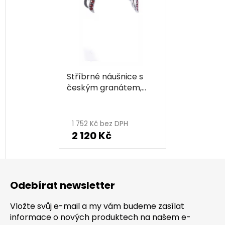
Stříbrné náušnice s
českým granátem,
rhodiované - vlnka
1 752 Kč bez DPH
2 120 Kč
Z
á
Odebírat newsletter
p
a
Vložte svůj e-mail a my vám budeme zasílat
t
informace o nových produktech na našem e-