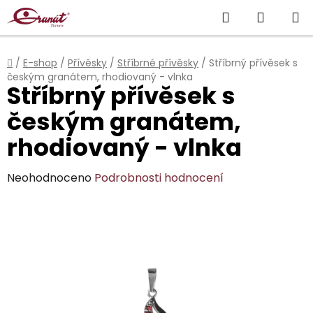
Přejít
Hledat
NÁKUP
na
obsah
KOŠÍK
Domů
/
E-shop
/
Přívěsky
/
Stříbrné přívěsky
/
Stříbrný přívěsek s
českým granátem, rhodiovaný - vlnka
Stříbrný přívěsek s
českým granátem,
rhodiovaný - vlnka
Průměrné
Neohodnoceno
Podrobnosti hodnocení
hodnocení
produktu
je
0,0
z
5
hvězdiček.