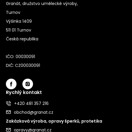
Granát, družstvo umělecké výroby,
Turnov
Výšinka 1409
511 01 Turnov
Česká republika
IČO: 00030091
DIČ: CZ00030091
Rychlý kontakt
+420 481 357 216
obchod@granat.cz
Zakázková výroba, opravy šperků, protetika
opravy@granat.cz