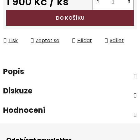
1 900 Kč
/ ks
Měrná cena:
DO KOŠÍKU
Tisk
Zeptat se
Hlídat
Sdílet
Popis
Diskuze
Hodnocení
Z
á