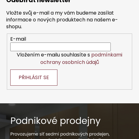
Odebírat newsletter
p
a
Vložte svůj e-mail a my vám budeme zasílat
t
informace o nových produktech na našem e-
í
shopu.
E-mail
Vložením e-mailu souhlasíte s
podmínkami
ochrany osobních údajů
PŘIHLÁSIT SE