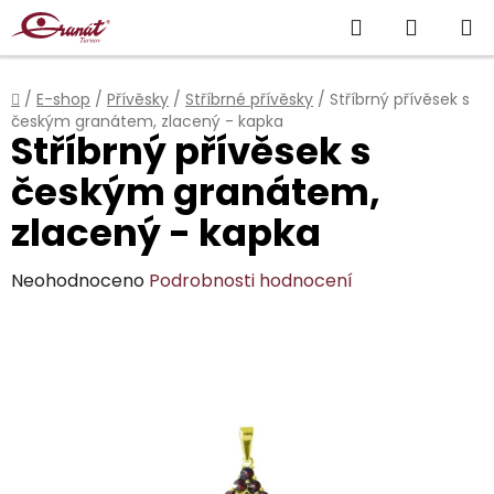
Přejít
Hledat
NÁKUP
na
obsah
KOŠÍK
Domů
/
E-shop
/
Přívěsky
/
Stříbrné přívěsky
/
Stříbrný přívěsek s
českým granátem, zlacený - kapka
Stříbrný přívěsek s
českým granátem,
zlacený - kapka
Průměrné
Neohodnoceno
Podrobnosti hodnocení
hodnocení
produktu
je
0,0
z
5
hvězdiček.