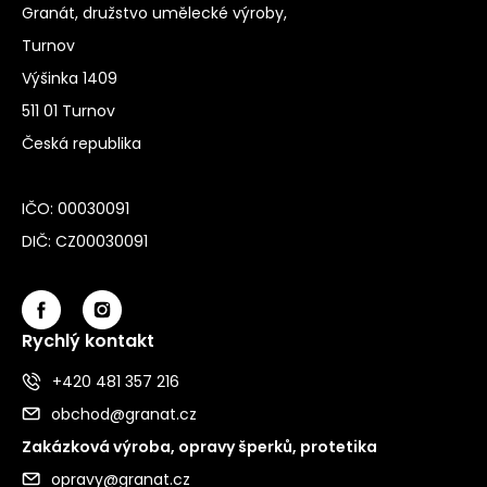
Granát, družstvo umělecké výroby,
Turnov
Výšinka 1409
511 01 Turnov
Česká republika
IČO: 00030091
DIČ: CZ00030091
Rychlý kontakt
+420 481 357 216
obchod@granat.cz
Zakázková výroba, opravy šperků, protetika
opravy@granat.cz