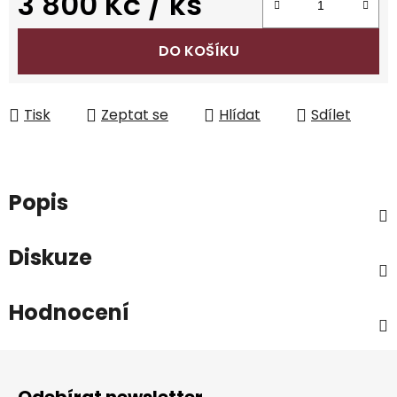
3 800 Kč
/ ks
Měrná cena:
DO KOŠÍKU
Tisk
Zeptat se
Hlídat
Sdílet
Popis
Diskuze
Hodnocení
Z
á