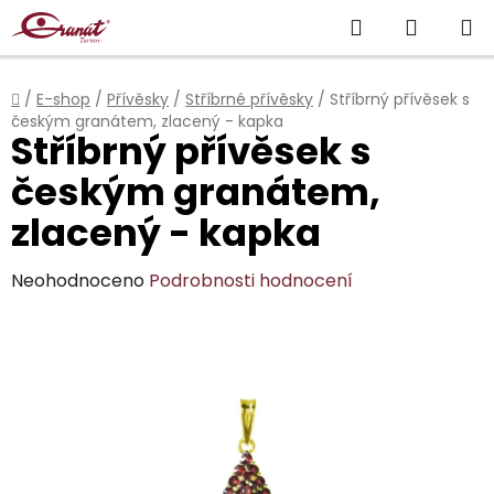
Přejít
Hledat
NÁKUP
na
obsah
KOŠÍK
Domů
/
E-shop
/
Přívěsky
/
Stříbrné přívěsky
/
Stříbrný přívěsek s
českým granátem, zlacený - kapka
Stříbrný přívěsek s
českým granátem,
zlacený - kapka
Průměrné
Neohodnoceno
Podrobnosti hodnocení
hodnocení
produktu
je
0,0
z
5
hvězdiček.