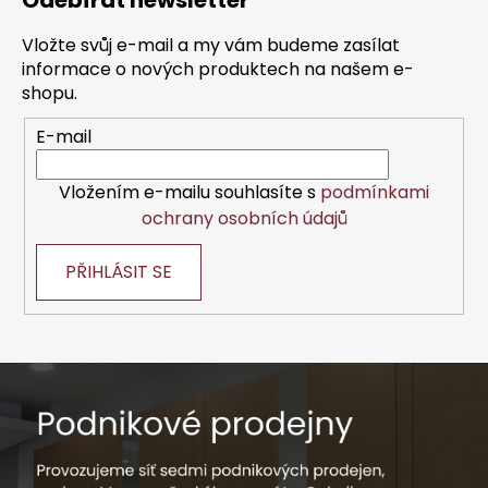
Odebírat newsletter
p
a
Vložte svůj e-mail a my vám budeme zasílat
t
informace o nových produktech na našem e-
í
shopu.
E-mail
Vložením e-mailu souhlasíte s
podmínkami
ochrany osobních údajů
PŘIHLÁSIT SE