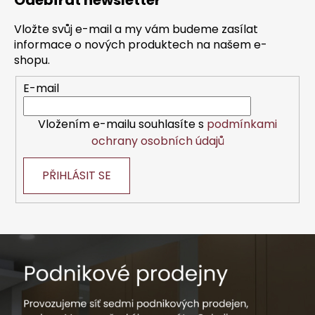
Odebírat newsletter
p
a
Vložte svůj e-mail a my vám budeme zasílat
t
informace o nových produktech na našem e-
í
shopu.
E-mail
Vložením e-mailu souhlasíte s
podmínkami
ochrany osobních údajů
PŘIHLÁSIT SE