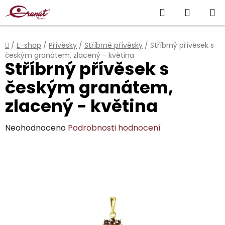
Přejít
Hledat
NÁKUP
na
obsah
KOŠÍK
Domů
/
E-shop
/
Přívěsky
/
Stříbrné přívěsky
/
Stříbrný přívěsek s
českým granátem, zlacený - květina
Stříbrný přívěsek s
českým granátem,
zlacený - květina
Průměrné
Neohodnoceno
Podrobnosti hodnocení
hodnocení
produktu
je
0,0
z
5
hvězdiček.