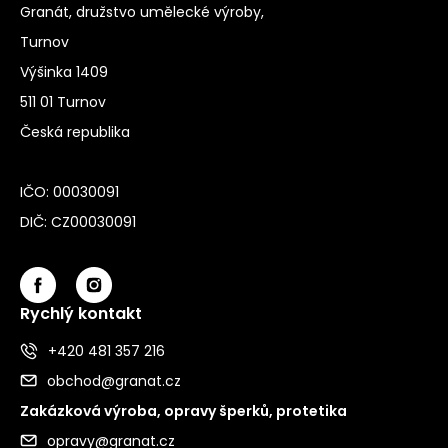
Granát, družstvo umělecké výroby,
Turnov
Výšinka 1409
511 01 Turnov
Česká republika
IČO: 00030091
DIČ: CZ00030091
Rychlý kontakt
+420 481 357 216
obchod@granat.cz
Zakázková výroba, opravy šperků, protetika
opravy@granat.cz