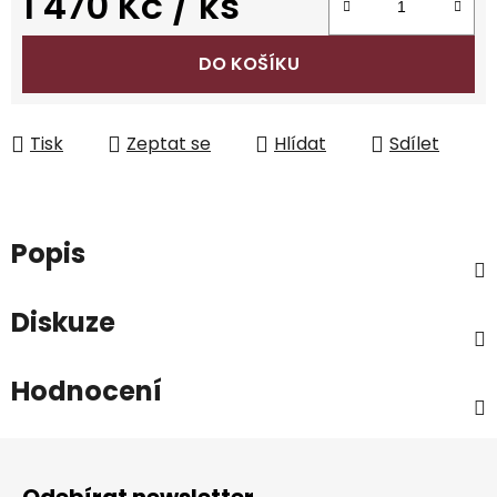
1 470 Kč
/ ks
Měrná cena:
DO KOŠÍKU
Tisk
Zeptat se
Hlídat
Sdílet
Popis
Diskuze
Hodnocení
Z
á