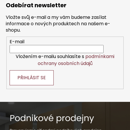
á
Odebírat newsletter
p
a
Vložte svůj e-mail a my vám budeme zasílat
t
informace o nových produktech na našem e-
í
shopu.
E-mail
Vložením e-mailu souhlasíte s
podmínkami
ochrany osobních údajů
PŘIHLÁSIT SE