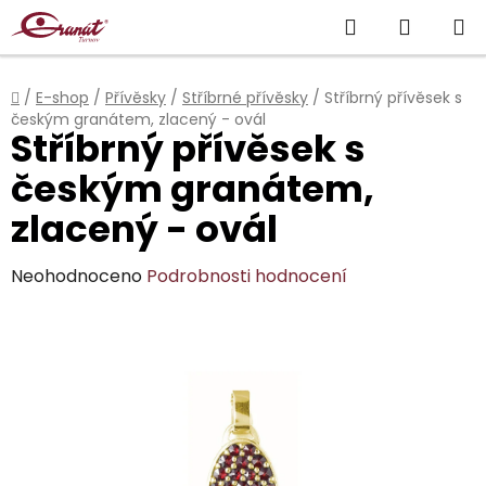
Přejít
Hledat
NÁKUP
na
obsah
KOŠÍK
Domů
/
E-shop
/
Přívěsky
/
Stříbrné přívěsky
/
Stříbrný přívěsek s
českým granátem, zlacený - ovál
Stříbrný přívěsek s
českým granátem,
zlacený - ovál
Průměrné
Neohodnoceno
Podrobnosti hodnocení
hodnocení
produktu
je
0,0
z
5
hvězdiček.