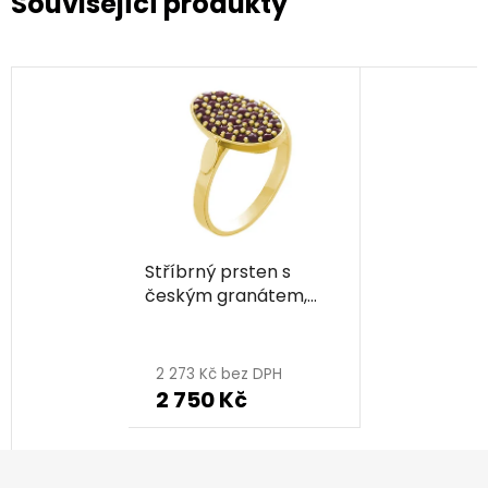
Související produkty
Stříbrný prsten s
českým granátem,
zlacený - ovál
2 273 Kč bez DPH
2 750 Kč
Z