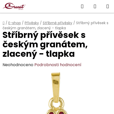
Přejít
Hledat
NÁKUP
na
obsah
KOŠÍK
Domů
/
E-shop
/
Přívěsky
/
Stříbrné přívěsky
/
Stříbrný přívěsek s
českým granátem, zlacený - tlapka
Stříbrný přívěsek s
českým granátem,
zlacený - tlapka
Průměrné
Neohodnoceno
Podrobnosti hodnocení
hodnocení
produktu
je
0,0
z
5
hvězdiček.