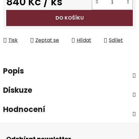
840 Kč
/ ks
Měrná cena:
DO KOŠÍKU
Tisk
Zeptat se
Hlídat
Sdílet
Popis
Diskuze
Hodnocení
Z
á