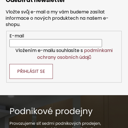
Odebírat newsletter
p
a
Vložte svůj e-mail a my vám budeme zasílat
t
informace o nových produktech na našem e-
í
shopu.
E-mail
Vložením e-mailu souhlasíte s
podmínkami
ochrany osobních údajů
PŘIHLÁSIT SE