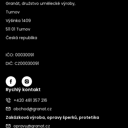
Granát, družstvo umělecké výroby,
Turnov
Výšinka 1409
511 01 Turnov
Česká republika
IČO: 00030091
DIČ: CZ00030091
Rychlý kontakt
+420 481 357 216
obchod@granat.cz
Zakázková výroba, opravy šperků, protetika
opravy@granat.cz