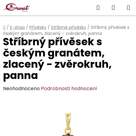
Přejít
Hledat
NÁKUP
na
obsah
KOŠÍK
Domů
/
E-shop
/
Přívěsky
/
Stříbrné přívěsky
/
Stříbrný přívěsek s
českým granátem, zlacený - zvěrokruh, panna
Stříbrný přívěsek s
českým granátem,
zlacený - zvěrokruh,
panna
Průměrné
Neohodnoceno
Podrobnosti hodnocení
hodnocení
produktu
je
0,0
z