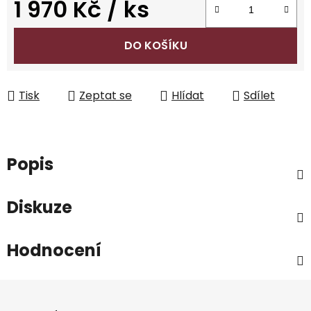
1 970 Kč
/ ks
Měrná cena:
DO KOŠÍKU
Tisk
Zeptat se
Hlídat
Sdílet
Popis
Diskuze
Hodnocení
Z
á