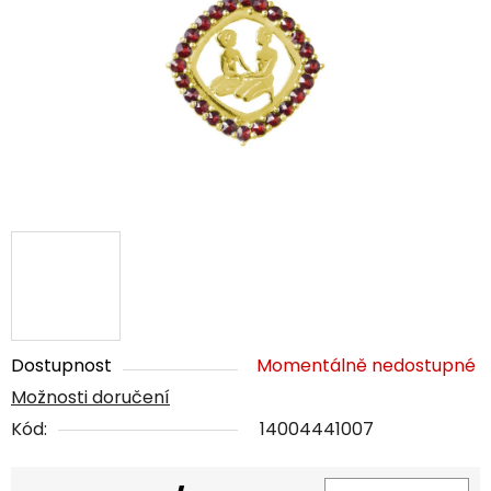
5
hvězdiček.
Dostupnost
Momentálně nedostupné
Možnosti doručení
Kód:
14004441007