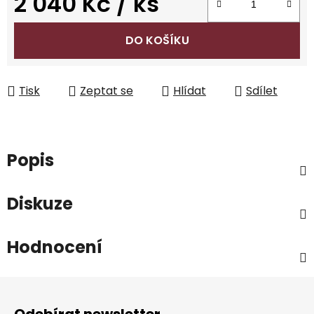
2 040 Kč
/ ks
Měrná cena:
DO KOŠÍKU
Tisk
Zeptat se
Hlídat
Sdílet
Popis
Diskuze
Hodnocení
Z
á