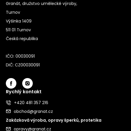
Granát, družstvo umělecké výroby,
Turnov
Výšinka 1409
511 01 Turnov
Česká republika
IČO: 00030091
DIČ: CZ00030091
Rychlý kontakt
+420 481 357 216
obchod@granat.cz
Zakázková výroba, opravy šperků, protetika
opravy@granat.cz