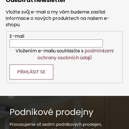
Odebírat newsletter
p
a
Vložte svůj e-mail a my vám budeme zasílat
t
informace o nových produktech na našem e-
í
shopu.
E-mail
Vložením e-mailu souhlasíte s
podmínkami
ochrany osobních údajů
PŘIHLÁSIT SE