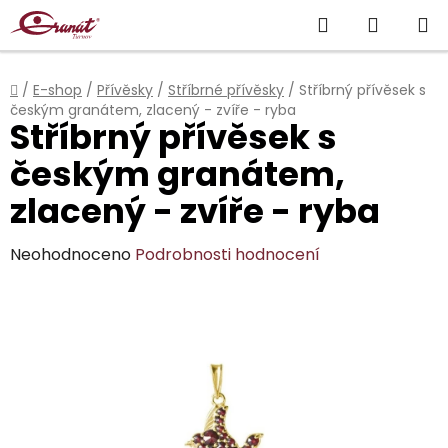
Přejít
Hledat
NÁKUP
na
obsah
KOŠÍK
Domů
/
E-shop
/
Přívěsky
/
Stříbrné přívěsky
/
Stříbrný přívěsek s
českým granátem, zlacený - zvíře - ryba
Stříbrný přívěsek s
českým granátem,
zlacený - zvíře - ryba
Průměrné
Neohodnoceno
Podrobnosti hodnocení
hodnocení
produktu
je
0,0
z
5
hvězdiček.