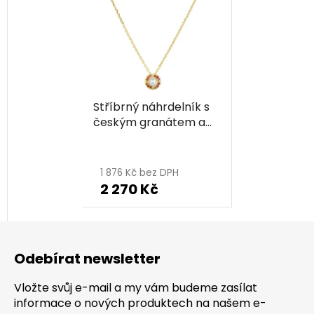
Stříbrný náhrdelník s
českým granátem a
perlou, zlacený - kruh
1 876 Kč bez DPH
2 270 Kč
Z
á
Odebírat newsletter
p
a
Vložte svůj e-mail a my vám budeme zasílat
t
informace o nových produktech na našem e-