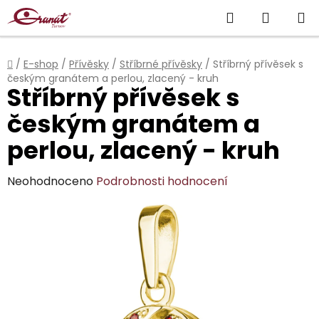
Přejít
Hledat
NÁKUP
na
obsah
KOŠÍK
Domů
/
E-shop
/
Přívěsky
/
Stříbrné přívěsky
/
Stříbrný přívěsek s
českým granátem a perlou, zlacený - kruh
Stříbrný přívěsek s
českým granátem a
perlou, zlacený - kruh
Průměrné
Neohodnoceno
Podrobnosti hodnocení
hodnocení
produktu
je
0,0
z
5
hvězdiček.