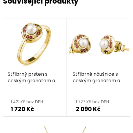
Související produkty
Stříbrný prsten s
Stříbrné náušnice s
českým granátem a
českým granátem a
perlou, zlacený - kruh
perlou, zlacené - kruh
1 421 Kč bez DPH
1 727 Kč bez DPH
1 720 Kč
2 090 Kč