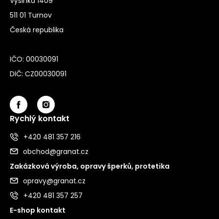
Výšinka 1409
511 01 Turnov
Česká republika
IČO: 00030091
DIČ: CZ00030091
Rychlý kontakt
+420 481 357 216
obchod@granat.cz
Zakázková výroba, opravy šperků, protetika
opravy@granat.cz
+420 481 357 257
E-shop kontakt