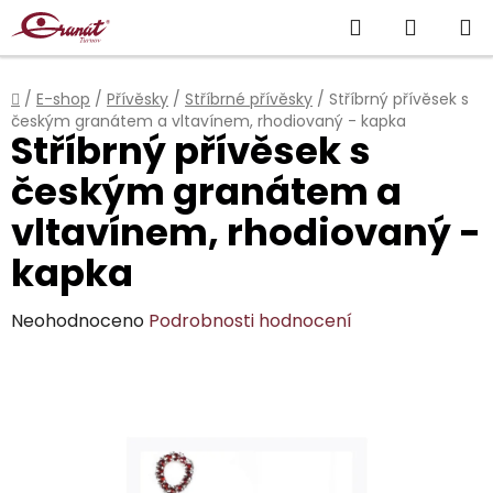
Přejít
Hledat
NÁKUP
na
obsah
KOŠÍK
Domů
/
E-shop
/
Přívěsky
/
Stříbrné přívěsky
/
Stříbrný přívěsek s
českým granátem a vltavínem, rhodiovaný - kapka
Stříbrný přívěsek s
českým granátem a
vltavínem, rhodiovaný -
kapka
Průměrné
Neohodnoceno
Podrobnosti hodnocení
hodnocení
produktu
je
0,0
z