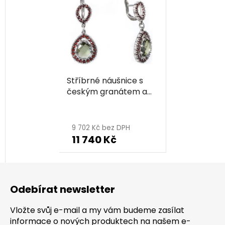
Stříbrné náušnice s
českým granátem a
vltavínem, rhodiované
- kapka
9 702 Kč bez DPH
11 740 Kč
Z
á
Odebírat newsletter
p
a
Vložte svůj e-mail a my vám budeme zasílat
t
informace o nových produktech na našem e-