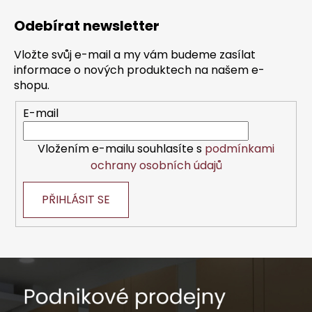
á
Odebírat newsletter
p
a
Vložte svůj e-mail a my vám budeme zasílat
t
informace o nových produktech na našem e-
í
shopu.
E-mail
Vložením e-mailu souhlasíte s
podmínkami
ochrany osobních údajů
PŘIHLÁSIT SE