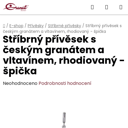
Přejít
Hledat
NÁKUP
na
obsah
KOŠÍK
Domů
/
E-shop
/
Přívěsky
/
Stříbrné přívěsky
/
Stříbrný přívěsek s
českým granátem a vltavínem, rhodiovaný - špička
Stříbrný přívěsek s
českým granátem a
vltavínem, rhodiovaný -
špička
Průměrné
Neohodnoceno
Podrobnosti hodnocení
hodnocení
produktu
je
0,0
z