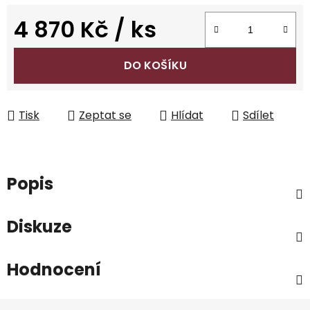
4 870 Kč
/ ks
Měrná cena:
DO KOŠÍKU
Tisk
Zeptat se
Hlídat
Sdílet
Popis
Diskuze
Hodnocení
Z