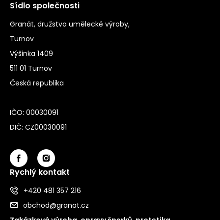
Sídlo společnosti
Granát, družstvo umělecké výroby,
Turnov
Výšinka 1409
511 01 Turnov
Česká republika
IČO: 00030091
DIČ: CZ00030091
Rychlý kontakt
+420 481 357 216
obchod@granat.cz
Zakázková výroba, opravy šperků, protetika