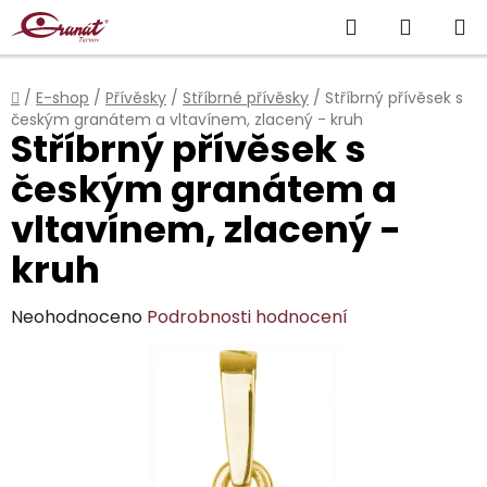
Přejít
Hledat
NÁKUP
na
obsah
KOŠÍK
Domů
/
E-shop
/
Přívěsky
/
Stříbrné přívěsky
/
Stříbrný přívěsek s
českým granátem a vltavínem, zlacený - kruh
Stříbrný přívěsek s
českým granátem a
vltavínem, zlacený -
kruh
Průměrné
Neohodnoceno
Podrobnosti hodnocení
hodnocení
produktu
je
0,0
z