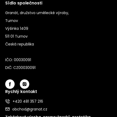
Sídlo společnosti
Granát, družstvo umělecké výroby,
Turnov
Výšinka 1409
511 01 Turnov
Česká republika
IČO: 00030091
DIČ: CZ00030091
Rychlý kontakt
+420 481 357 216
obchod@granat.cz
Zakázková výroba, opravy šperků, protetika