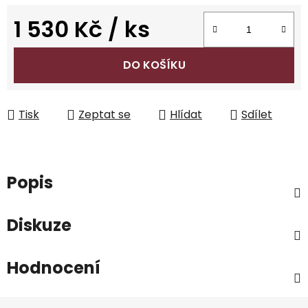
1 530 Kč
/ ks
Měrná cena:
DO KOŠÍKU
Tisk
Zeptat se
Hlídat
Sdílet
Popis
Diskuze
Hodnocení
Z