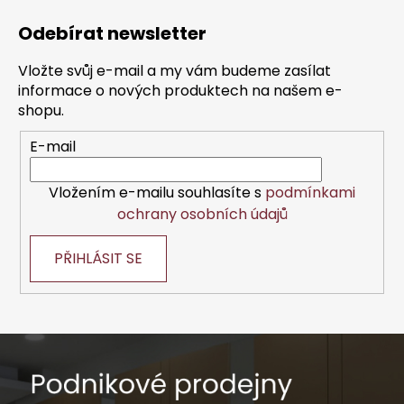
á
Odebírat newsletter
p
a
Vložte svůj e-mail a my vám budeme zasílat
t
informace o nových produktech na našem e-
í
shopu.
E-mail
Vložením e-mailu souhlasíte s
podmínkami
ochrany osobních údajů
PŘIHLÁSIT SE