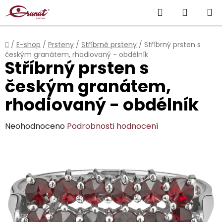
Přejít
Hledat
NÁKUP
na
obsah
KOŠÍK
Domů
/
E-shop
/
Prsteny
/
Stříbrné prsteny
/
Stříbrný prsten s
českým granátem, rhodiovaný - obdélník
Stříbrný prsten s
českým granátem,
rhodiovaný - obdélník
Průměrné
Neohodnoceno
Podrobnosti hodnocení
hodnocení
produktu
je
0,0
z
5
hvězdiček.