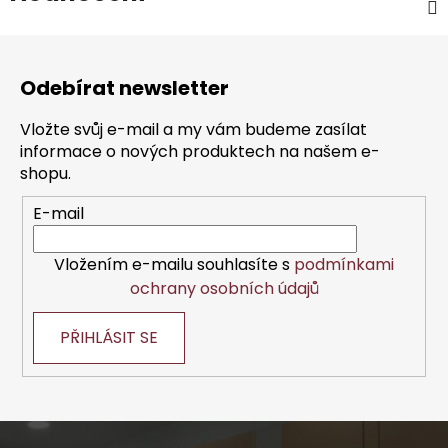
Z
á
Odebírat newsletter
p
a
Vložte svůj e-mail a my vám budeme zasílat
t
informace o nových produktech na našem e-
í
shopu.
E-mail
Vložením e-mailu souhlasíte s
podmínkami
ochrany osobních údajů
PŘIHLÁSIT SE