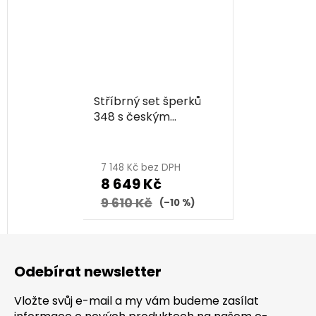
Stříbrný set šperků
348 s českým
granátem, rhodiovaný
- ovál
7 148 Kč bez DPH
8 649 Kč
9 610 Kč
(–10 %)
Z
á
Odebírat newsletter
p
a
Vložte svůj e-mail a my vám budeme zasílat
t