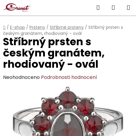
Přejít
Hledat
NÁKUP
na
obsah
KOŠÍK
Domů
/
E-shop
/
Prsteny
/
Stříbrné prsteny
/
Stříbrný prsten s
českým granátem, rhodiovaný - ovál
Stříbrný prsten s
českým granátem,
rhodiovaný - ovál
Průměrné
Neohodnoceno
Podrobnosti hodnocení
hodnocení
produktu
je
0,0
z
5
hvězdiček.