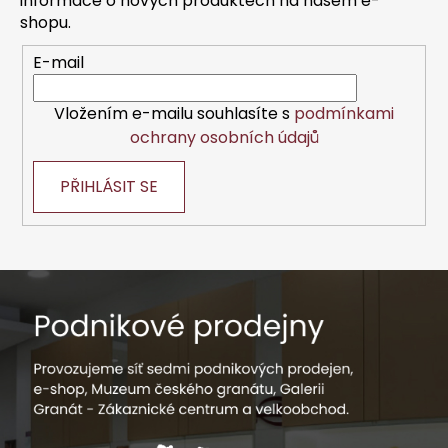
informace o nových produktech na našem e-
í
shopu.
E-mail
Vložením e-mailu souhlasíte s
podmínkami
ochrany osobních údajů
PŘIHLÁSIT SE