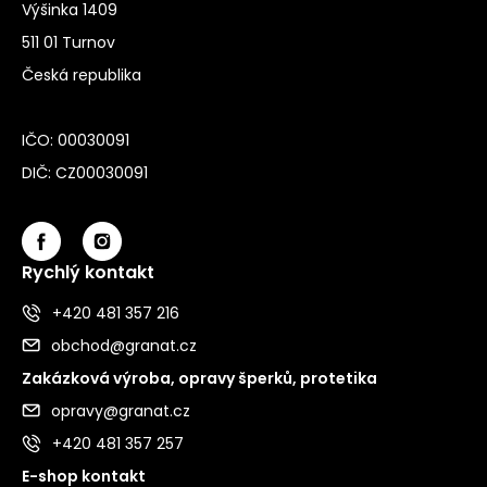
Výšinka 1409
511 01 Turnov
Česká republika
IČO: 00030091
DIČ: CZ00030091
Rychlý kontakt
+420 481 357 216
obchod@granat.cz
Zakázková výroba, opravy šperků, protetika
opravy@granat.cz
+420 481 357 257
E-shop kontakt