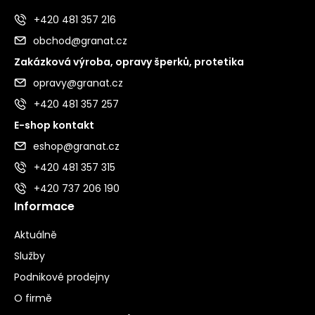
+420 481 357 216
obchod@granat.cz
Zakázková výroba, opravy šperků, protetika
opravy@granat.cz
+420 481 357 257
E-shop kontakt
eshop@granat.cz
+420 481 357 315
+420 737 206 190
Informace
Aktuálně
Služby
Podnikové prodejny
O firmě