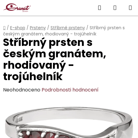
Přejít
Hledat
NÁKUP
na
obsah
KOŠÍK
Domů
/
E-shop
/
Prsteny
/
Stříbrné prsteny
/
Stříbrný prsten s
českým granátem, rhodiovaný - trojúhelník
Stříbrný prsten s
českým granátem,
rhodiovaný -
trojúhelník
Průměrné
Neohodnoceno
Podrobnosti hodnocení
hodnocení
produktu
je
0,0
z