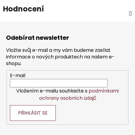
Hodnocení
Z
á
Odebírat newsletter
p
a
Vložte svůj e-mail a my vám budeme zasílat
t
informace o nových produktech na našem e-
í
shopu.
E-mail
Vložením e-mailu souhlasíte s
podmínkami
ochrany osobních údajů
PŘIHLÁSIT SE