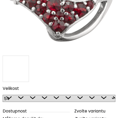
5
hvězdiček.
Velikost
Dostupnost
Zvolte variantu