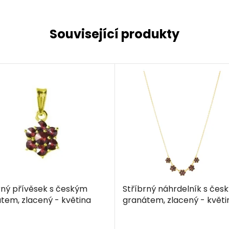
Související produkty
rný přívěsek s českým
Stříbrný náhrdelník s čes
tem, zlacený - květina
granátem, zlacený - květi