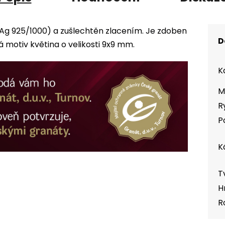
 (Ag 925/1000) a zušlechtěn zlacením. Je zdoben
D
otiv květina o velikosti 9x9 mm.
K
M
R
P
K
T
H
R