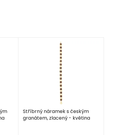
kým
Stříbrný náramek s českým
na
granátem, zlacený - květina