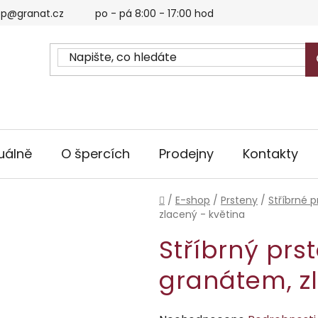
p@granat.cz
po - pá 8:00 - 17:00 hod
uálně
O špercích
Prodejny
Kontakty
Domů
/
E-shop
/
Prsteny
/
Stříbrné p
zlacený - květina
Stříbrný prs
granátem, z