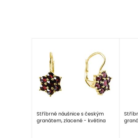
Stříbrné náušnice s českým
Stříb
granátem, zlacené - květina
graná