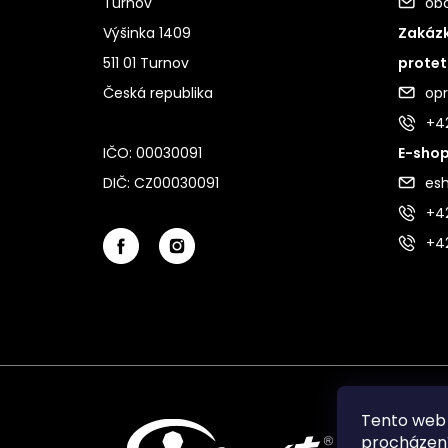
Turnov
ob
Výšinka 1409
Zakázk
511 01 Turnov
protet
Česká republika
op
+4
IČO: 00030091
E-shop
DIČ: CZ00030091
es
+42
+4
Tento web 
procházení