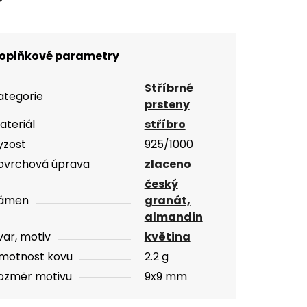
oplňkové parametry
Stříbrné
ategorie
prsteny
ateriál
stříbro
yzost
925/1000
ovrchová úprava
zlaceno
český
ámen
granát,
almandin
var, motiv
květina
motnost kovu
2.2 g
ozměr motivu
9x9 mm