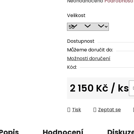
Průměrné
Neohodnoceno
Podrobnosti
hodnocení
Velikost
produktu
je
0,0
z
Dostupnost
5
Můžeme doručit do:
hvězdiček.
Možnosti doručení
Kód:
2 150 Kč
/ ks
Měrná cena:
Tisk
Zeptat se
Popis
Hodnocení
Diskuz