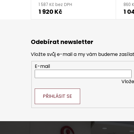
1 587 Kč bez DPH
860 
1 920 Kč
1 0
Z
á
Odebírat newsletter
p
a
Vložte svůj e-mail a my vám budeme zasíl
t
E-mail
í
Vlože
PŘIHLÁSIT SE