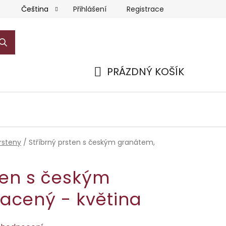
Přihlášení
Registrace
Čeština
PRÁZDNÝ KOŠÍK
NÁKUPNÍ
KOŠÍK
rsteny
/
Stříbrný prsten s českým granátem,
ten s českým
lacený - květina