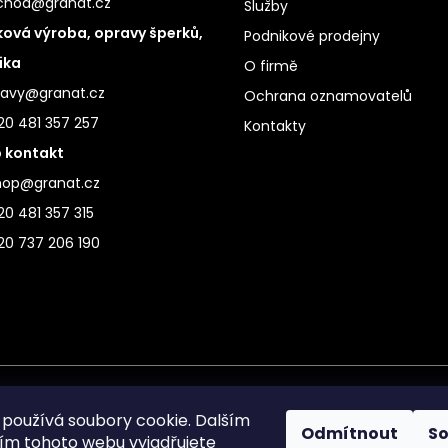
chod@granat.cz
Služby
ová výroba, opravy šperků,
Podnikové prodejny
ika
O firmě
ravy@granat.cz
Ochrana oznamovatelů
20 481 357 257
Kontakty
 kontakt
hop@granat.cz
0 481 357 315
20 737 206 190
používá soubory cookie. Dalším
Odmítnout
S
m tohoto webu vyjadřujete