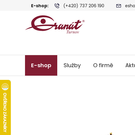
Přejít
E-shop:
(+420) 737 206 190
esho
na
obsah
E-shop
Služby
O firmě
Akt